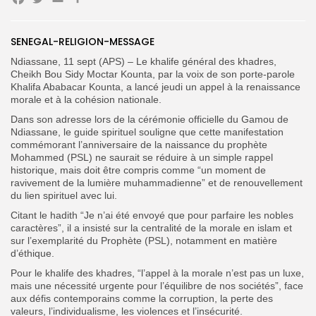
Facebook
Twitter
Email
Partager
SENEGAL-RELIGION-MESSAGE
Ndiassane, 11 sept (APS) – Le khalife général des khadres,
Search
Search
Cheikh Bou Sidy Moctar Kounta, par la voix de son porte-parole
for:
Button
Khalifa Ababacar Kounta, a lancé jeudi un appel à la renaissance
morale et à la cohésion nationale.
FR
Dans son adresse lors de la cérémonie officielle du Gamou de
Ndiassane, le guide spirituel souligne que cette manifestation
commémorant l’anniversaire de la naissance du prophète
Mohammed (PSL) ne saurait se réduire à un simple rappel
historique, mais doit être compris comme “un moment de
ravivement de la lumière muhammadienne” et de renouvellement
du lien spirituel avec lui.
Citant le hadith “Je n’ai été envoyé que pour parfaire les nobles
caractères”, il a insisté sur la centralité de la morale en islam et
sur l’exemplarité du Prophète (PSL), notamment en matière
d’éthique.
Pour le khalife des khadres, “l’appel à la morale n’est pas un luxe,
mais une nécessité urgente pour l’équilibre de nos sociétés”, face
aux défis contemporains comme la corruption, la perte des
valeurs, l’individualisme, les violences et l’insécurité.