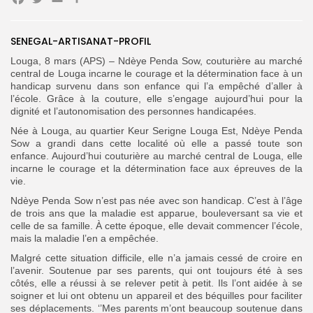
Facebook
Twitter
Email
Partager
SENEGAL-ARTISANAT-PROFIL
Louga, 8 mars (APS) – Ndèye Penda Sow, couturière au marché
Search
central de Louga incarne le courage et la détermination face à un
Search
for:
Button
handicap survenu dans son enfance qui l’a empêché d’aller à
l’école. Grâce à la couture, elle s’engage aujourd’hui pour la
FR
dignité et l’autonomisation des personnes handicapées.
Née à Louga, au quartier Keur Serigne Louga Est, Ndèye Penda
Sow a grandi dans cette localité où elle a passé toute son
enfance. Aujourd’hui couturière au marché central de Louga, elle
incarne le courage et la détermination face aux épreuves de la
vie.
Ndèye Penda Sow n’est pas née avec son handicap. C’est à l’âge
de trois ans que la maladie est apparue, bouleversant sa vie et
celle de sa famille. À cette époque, elle devait commencer l’école,
mais la maladie l’en a empêchée.
Malgré cette situation difficile, elle n’a jamais cessé de croire en
l’avenir. Soutenue par ses parents, qui ont toujours été à ses
côtés, elle a réussi à se relever petit à petit. Ils l’ont aidée à se
soigner et lui ont obtenu un appareil et des béquilles pour faciliter
ses déplacements. ‘’Mes parents m’ont beaucoup soutenue dans