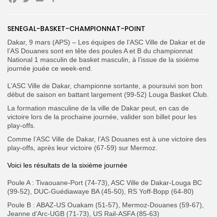
Facebook
Twitter
Email
Partager
Search
Search
for:
Button
SENEGAL-BASKET-CHAMPIONNAT-POINT
Dakar, 9 mars (APS) – Les équipes de l’ASC Ville de Dakar et de
FR
l’AS Douanes sont en tête des poules A et B du championnat
National 1 masculin de basket masculin, à l’issue de la sixième
journée jouée ce week-end.
‎L’ASC Ville de Dakar, championne sortante, a poursuivi son bon
début de saison en battant largement (99-52) Louga Basket Club.
‎La formation masculine de la ville de Dakar peut, en cas de
victoire lors de la prochaine journée, valider son billet pour les
play-offs.
Comme l’ASC Ville de Dakar, l’AS Douanes est à une victoire des
play-offs, après leur victoire (67-59) sur Mermoz.
‎Voici les résultats de la sixième journée
‎Poule A :
Tivaouane-Port (74-73), ASC Ville de Dakar-Louga BC
(99-52), DUC-Guédiawaye BA (45-50), RS Yoff-Bopp (64-80)
Poule B :
ABAZ-US Ouakam (51-57), Mermoz-Douanes (59-67),
Jeanne d’Arc-UGB (71-73), US Rail-ASFA (85-63)