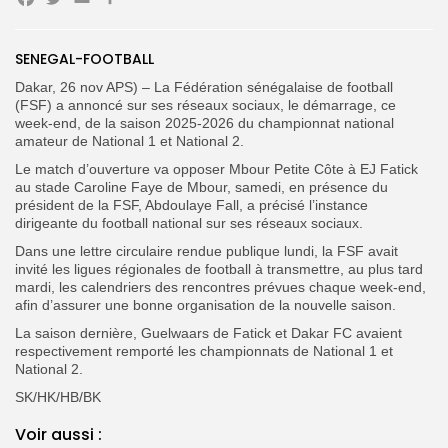
Facebook
Twitter
Email
Partager
Search
Search
for:
Button
SENEGAL-FOOTBALL
Dakar, 26 nov APS) – La Fédération sénégalaise de football
FR
(FSF) a annoncé sur ses réseaux sociaux, le démarrage, ce
week-end, de la saison 2025-2026 du championnat national
amateur de National 1 et National 2.
Le match d’ouverture va opposer Mbour Petite Côte à EJ Fatick
au stade Caroline Faye de Mbour, samedi, en présence du
président de la FSF, Abdoulaye Fall, a précisé l’instance
dirigeante du football national sur ses réseaux sociaux.
‎Dans une lettre circulaire rendue publique lundi, la FSF avait
invité les ligues régionales de football à transmettre, au plus tard
mardi, les calendriers des rencontres prévues chaque week-end,
afin d’assurer une bonne organisation de la nouvelle saison.
La saison dernière, Guelwaars de Fatick et Dakar FC avaient
respectivement remporté les championnats de National 1 et
National 2.
SK/HK/HB/BK
Voir aussi :