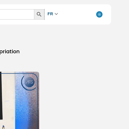
Search
FR
Button
priation