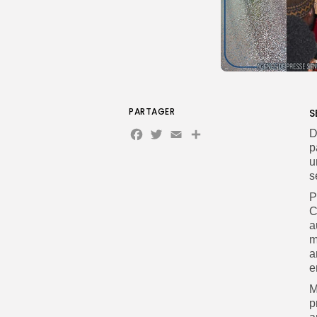
PARTAGER
S
Facebook
Twitter
Email
Partager
D
p
u
s
P
C
a
m
a
e
M
p