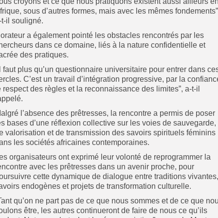
ous croyons et ce que nous pratiquons existent aussi ailleurs e
frique, sous d’autres formes, mais avec les mêmes fondements”
-t-il souligné.
’orateur a également pointé les obstacles rencontrés par les
hercheurs dans ce domaine, liés à la nature confidentielle et
acrée des pratiques.
Il faut plus qu’un questionnaire universitaire pour entrer dans ce
ercles. C’est un travail d’intégration progressive, par la confianc
e respect des règles et la reconnaissance des limites”, a-t-il
appelé.
algré l’absence des prêtresses, la rencontre a permis de poser
es bases d’une réflexion collective sur les voies de sauvegarde,
e valorisation et de transmission des savoirs spirituels féminins
ans les sociétés africaines contemporaines.
es organisateurs ont exprimé leur volonté de reprogrammer la
encontre avec les prêtresses dans un avenir proche, pour
oursuivre cette dynamique de dialogue entre traditions vivantes
avoirs endogènes et projets de transformation culturelle.
Tant qu’on ne part pas de ce que nous sommes et de ce que no
oulons être, les autres continueront de faire de nous ce qu’ils