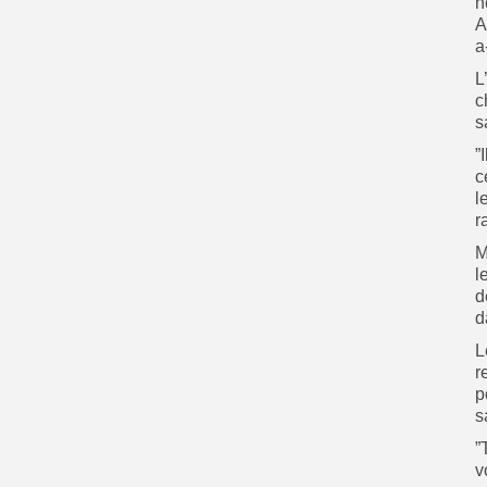
n
A
a
L
c
s
”
c
l
r
M
l
d
d
L
r
p
s
”
v