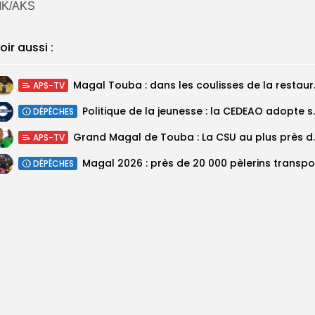
K/AKS
oir aussi :
Magal Touba : 
APS-TV
Politique de la jeunesse :
DÉPÊCHES
Grand Magal de Tou
APS-TV
DÉPÊCHES