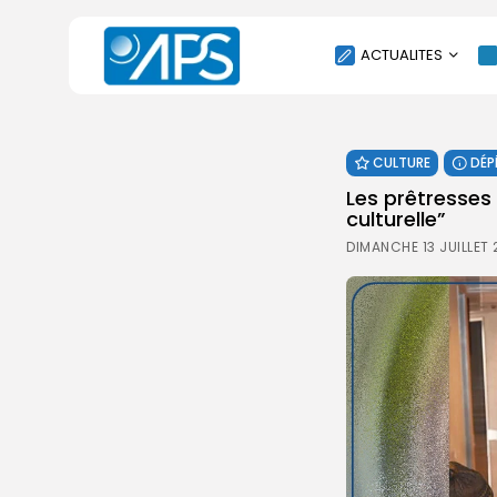
ACTUALITES
POLITIQUE
CULTURE
DÉP
SOCIÉTÉ
Les prêtresses
ÉCONOMIE
culturelle”
CULTURE
DIMANCHE 13 JUILLET 
SPORT
ENVIRONNEMENT
INTERNATIONAL
AGENDA
SANTE