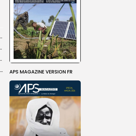
dans les coulisses de la restauration de la presse...
 la CEDEAO adopte son plan d’actions stratégiques...
ba : La CSU au plus près des pèlerins
Magal 2026 : près de 20 000 pèlerins transportés vers Touba en...
APS MAGAZINE VERSION FR