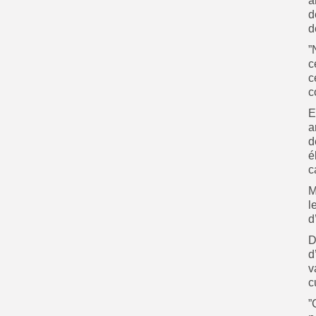
a
d
d
”
c
c
c
E
a
d
é
c
M
l
d
D
d
v
c
”