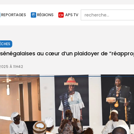
Search
REPORTAGES
RÉGIONS
APS TV
for:
ÊCHES
 sénégalaises au cœur d’un plaidoyer de ”réappro
2025 À 11H42