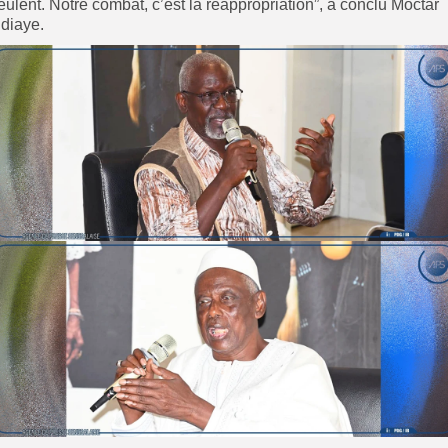
eulent. Notre combat, c’est la réappropriation”, a conclu Moctar
diaye.