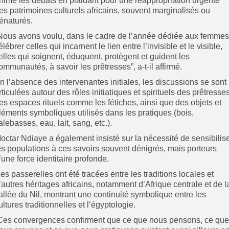
nimé les débats en plaidant pour une réappropriation urgente
es patrimoines culturels africains, souvent marginalisés ou
énaturés.
Nous avons voulu, dans le cadre de l’année dédiée aux femmes
élébrer celles qui incarnent le lien entre l’invisible et le visible,
elles qui soignent, éduquent, protègent et guident les
ommunautés, à savoir les prêtresses”, a-t-il affirmé.
n l’absence des intervenantes initiales, les discussions se sont
rticulées autour des rôles initiatiques et spirituels des prêtresses
es espaces rituels comme les fétiches, ainsi que des objets et
léments symboliques utilisés dans les pratiques (bois,
alebasses, eau, lait, sang, etc.).
octar Ndiaye a également insisté sur la nécessité de sensibilis
es populations à ces savoirs souvent dénigrés, mais porteurs
’une force identitaire profonde.
es passerelles ont été tracées entre les traditions locales et
’autres héritages africains, notamment d’Afrique centrale et de l
allée du Nil, montrant une continuité symbolique entre les
ultures traditionnelles et l’égyptologie.
Ces convergences confirment que ce que nous pensons, ce que