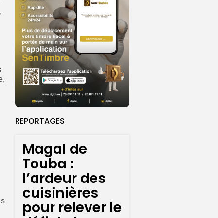
n
,
s
e,
REPORTAGES
Magal de
Touba :
l’ardeur des
,
cuisinières
us
pour relever le