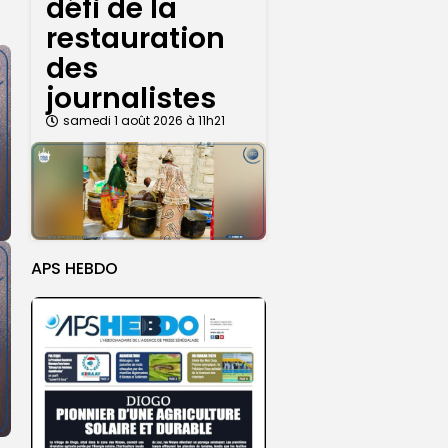
défi de la
restauration
des
journalistes
samedi 1 août 2026 à 11h21
APS HEBDO