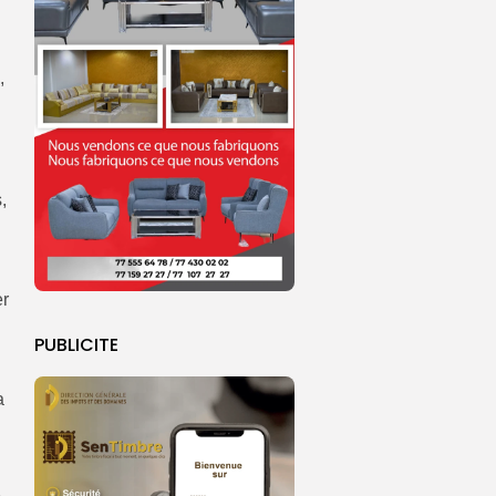
,
,
er
PUBLICITE
a