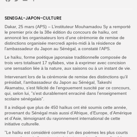
Facebook
Twitter
Email
SENEGAL-JAPON-CULTURE
Search
Search
Dakar, 25 mars (APS) – L’instituteur Mouhamadou Sy a remporté
for:
Button
le premier prix de la 38e édition du concours de haïku, ont
annoncé les organisateurs lors d’une cérémonie de remise de
FR
distinctions organisée mercredi après-midi à la résidence de
l’ambassadeur du Japon au Sénégal, a constaté l’APS.
Le haïku, forme poétique japonaise traditionnelle composée de
trois vers totalisant 17 syllabes, vise à exprimer avec concision
une sensation liée à la nature, aux saisons ou à un instant de vie.
‎Intervenant lors de la cérémonie de remise des distinctions qu’il
présidait, l’ambassadeur du Japon au Sénégal, Takeshi
Akamatsu, s’est félicité de l’engouement suscité par ce concours,
qui, selon lui, ”s’est durablement enraciné dans l’enseignement
scolaire sénégalais”.
Il a indiqué que plus de 450 haïkus ont été soumis cette année,
provenant du Sénégal mais aussi d’Afrique, d’Europe, d’Amérique
et d’Asie, témoignant du rayonnement international de cette
initiative culturelle.
‎”Le haïku est considéré comme l’un des poèmes les plus courts