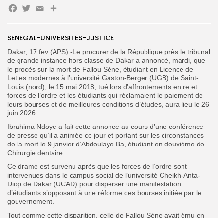
Facebook
Twitter
Email
Partager
Search
Search
for:
Button
SENEGAL-UNIVERSITES-JUSTICE
FR
Dakar, 17 fev (APS) -Le procurer de la République près le tribunal
de grande instance hors classe de Dakar a annoncé, mardi, que
le procès sur la mort de Fallou Sène, étudiant en Licence de
Lettes modernes à l’université Gaston-Berger (UGB) de Saint-
Louis (nord), le 15 mai 2018, tué lors d’affrontements entre et
forces de l’ordre et les étudiants qui réclamaient le paiement de
leurs bourses et de meilleures conditions d’études, aura lieu le 26
juin 2026.
Ibrahima Ndoye a fait cette annonce au cours d’une conférence
de presse qu’il a animée ce jour et portant sur les circonstances
de la mort le 9 janvier d’Abdoulaye Ba, étudiant en deuxième de
Chirurgie dentaire.
Ce drame est survenu après que les forces de l’ordre sont
intervenues dans le campus social de l’université Cheikh-Anta-
Diop de Dakar (UCAD) pour disperser une manifestation
d’étudiants s’opposant à une réforme des bourses initiée par le
gouvernement.
Tout comme cette disparition, celle de Fallou Sène avait ému en