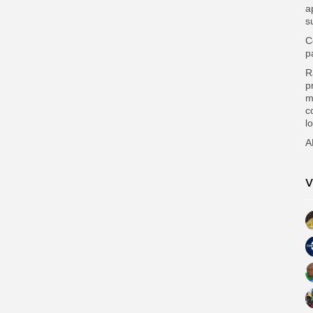
a
s
C
p
R
p
m
c
l
A
V