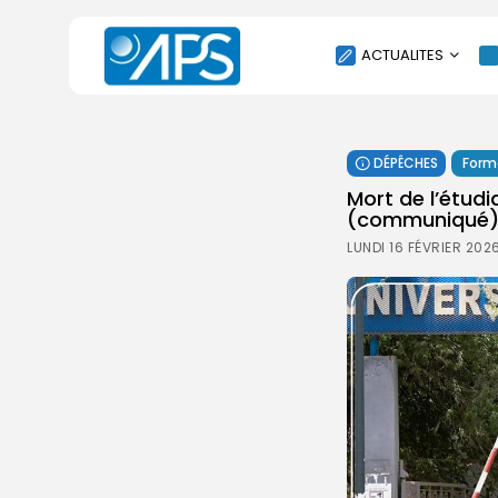
ACTUALITES
POLITIQUE
DÉPÊCHES
Form
SOCIÉTÉ
Mort de l’étud
ÉCONOMIE
(communiqué
CULTURE
LUNDI 16 FÉVRIER 202
SPORT
ENVIRONNEMENT
INTERNATIONAL
AGENDA
SANTE