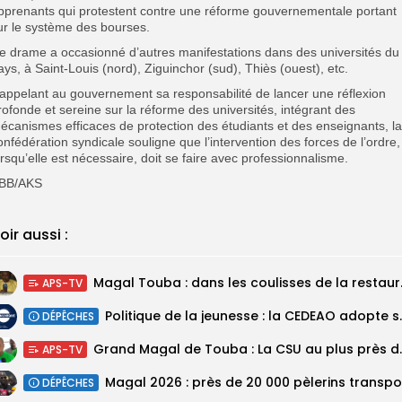
pprenants qui protestent contre une réforme gouvernementale portant
ur le système des bourses.
e drame a occasionné d’autres manifestations dans des universités du
ays, à Saint-Louis (nord), Ziguinchor (sud), Thiès (ouest), etc.
appelant au gouvernement sa responsabilité de lancer une réflexion
rofonde et sereine sur la réforme des universités, intégrant des
écanismes efficaces de protection des étudiants et des enseignants, la
onfédération syndicale souligne que l’intervention des forces de l’ordre,
orsqu’elle est nécessaire, doit se faire avec professionnalisme.
BB/AKS
oir aussi :
Magal Touba : 
APS-TV
Politique de la jeunesse :
DÉPÊCHES
Grand Magal de Tou
APS-TV
DÉPÊCHES