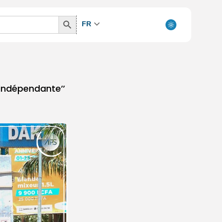
Search
FR
Button
 indépendante’’