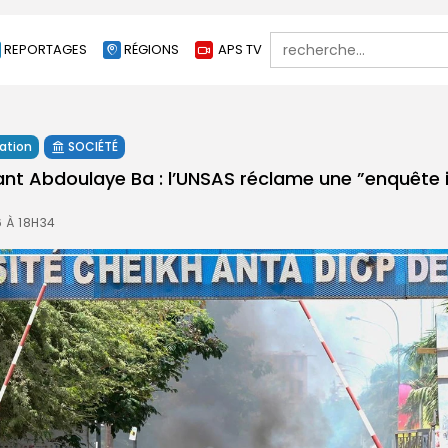
Search
REPORTAGES
RÉGIONS
APS TV
for:
ation
SOCIÉTÉ
iant Abdoulaye Ba : l’UNSAS réclame une ”enquête
)
6 À 18H34