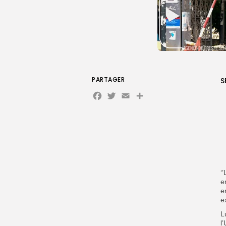
PARTAGER
S
Facebook
Twitter
Email
‘
e
e
e
L
l