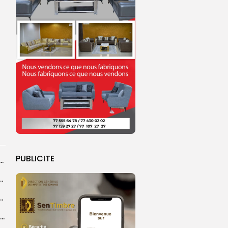
PUBLICITE
dans les coulisses de la restauration de la presse...
 la CEDEAO adopte son plan d’actions stratégiques...
ba : La CSU au plus près des pèlerins
Magal 2026 : près de 20 000 pèlerins transportés vers Touba en...