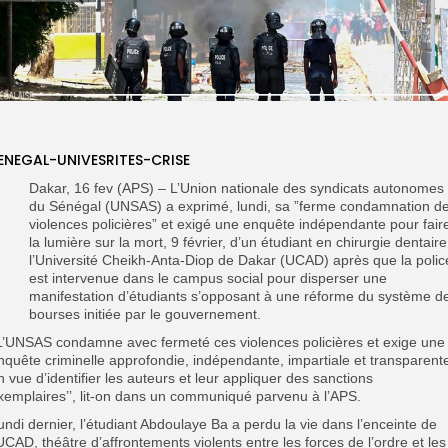
ENEGAL-UNIVESRITES-CRISE
Dakar, 16 fev (APS) – L’Union nationale des syndicats autonomes
du Sénégal (UNSAS) a exprimé, lundi, sa ”ferme condamnation d
violences policières” et exigé une enquête indépendante pour fair
la lumière sur la mort, 9 février, d’un étudiant en chirurgie dentaire
l’Université Cheikh-Anta-Diop de Dakar (UCAD) après que la polic
est intervenue dans le campus social pour disperser une
manifestation d’étudiants s’opposant à une réforme du système d
bourses initiée par le gouvernement.
’L’UNSAS condamne avec fermeté ces violences policières et exige une
nquête criminelle approfondie, indépendante, impartiale et transparent
n vue d’identifier les auteurs et leur appliquer des sanctions
xemplaires’’, lit-on dans un communiqué parvenu à l’APS.
undi dernier, l’étudiant Abdoulaye Ba a perdu la vie dans l’enceinte de
’UCAD, théâtre d’affrontements violents entre les forces de l’ordre et les