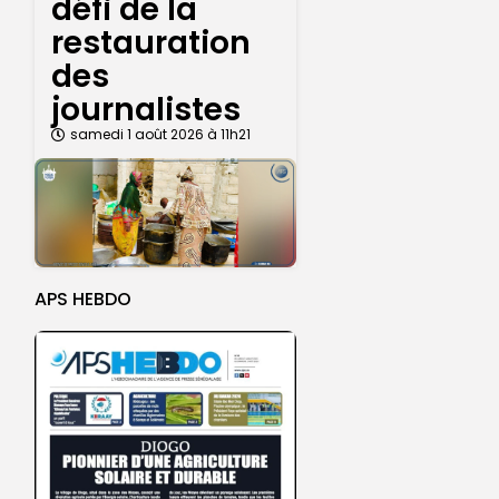
défi de la
restauration
des
journalistes
samedi 1 août 2026 à 11h21
APS HEBDO