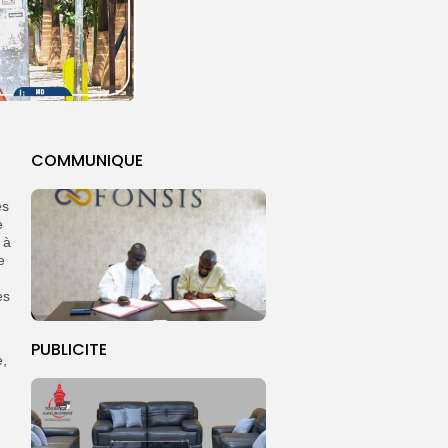
COMMUNIQUE
es
e
 à
e
es
PUBLICITE
e,