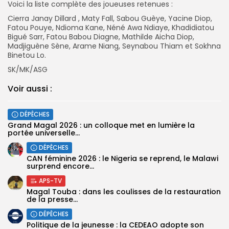
Voici la liste complète des joueuses retenues :
Cierra Janay Dillard , Maty Fall, Sabou Guèye, Yacine Diop,
Fatou Pouye, Ndioma Kane, Néné Awa Ndiaye, Khadidiatou
Bigué Sarr, Fatou Babou Diagne, Mathilde Aicha Diop,
Madjiguène Sène, Arame Niang, Seynabou Thiam et Sokhna
Binetou Lo.
SK/MK/ASG
Voir aussi :
DÉPÊCHES
Grand Magal 2026 : un colloque met en lumière la
portée universelle...
DÉPÊCHES
‎CAN féminine 2026 : le Nigeria se reprend, le Malawi
surprend encore...
APS-TV
Magal Touba : dans les coulisses de la restauration
de la presse...
DÉPÊCHES
Politique de la jeunesse : la CEDEAO adopte son