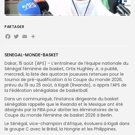
Search
Search
for:
Button
PARTAGER
FR
Facebook
Twitter
Email
Partager
SENEGAL-MONDE-BASKET
Dakar, 15 août (APS) – L’entraîneur de l’équipe nationale du
Sénégal féminine de basket, Ortis Hughley Jr, a publié,
mercredi, la liste des quatorze joueuses retenues pour le
tournoi de pré-qualification à la Coupe du monde 2026,
prévu du 19 au 25 août, à Kigali (Rwanda), a appris l’APS de
la Fédération sénégalaise de basketball.
Dans un communiqué, l’instance dirigeante du basket
sénégalais rappelle que le Rwanda et le Mexique ont été
désignés par la FIBA pour abriter les éliminatoires de la
Coupe du monde féminine de basket 2026 à Berlin.
Le Sénégal, vice-champion d’Afrique, évoluera à Kigali dans
le groupe C avec le Brésil, la Hongrie et les Philippines.