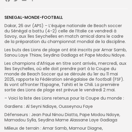
Facebook
Twitter
Email
Partager
Search
Search
SENEGAL-MONDE-FOOTBALL
for:
Button
Dakar, 26 avr (APS) – L’équipe nationale de Beach soccer
FR
du Sénégal a battu (4-2) celle de l’Italie ce vendredi à
Savoy, aux îles Seychelles en match amical dans le cadre
de la préparation du championnat mondial de la discipline.
Les buts des Lions de plage ont été inscrits par Amar Samb,
Sanou Laye Thiaw, Seydina Gadiaga et Pape Modou Ndoye.
Les champions d’Afrique en titre sont arrivés, mercredi, aux
îles Seychelles, où elle doit prendre part à la Coupe du
monde de Beach Soccer qui se déroule du 1er au 11 mai
2025, rapporte la Fédération sénégalaise de football (FSF).
Ils vont affronter l’Espagne, Tahiti et le Chili. La première
sortie des Lions de plage est prévue le vendredi 2 mai.
– Voici la liste des Lions retenus pour la Coupe du monde :
Gardiens : Al Seyni Ndiaye, Ousseynou Faye
Défenseurs : Jean Paul Ninou Diatta, Pape Modou Ndoye,
Mamadou Sylla, Seydina Mame Alassane Laye Gadiaga
Milieux de terrain : Amar Samb, Mamour Diagne,