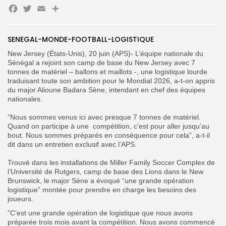
Facebook
Twitter
Email
Partager
Search
Search
SENEGAL-MONDE-FOOTBALL-LOGISTIQUE
for:
Button
‎New Jersey (États-Unis), 20 juin (APS)- L’équipe nationale du
FR
Sénégal a rejoint son camp de base du New Jersey avec 7
tonnes de matériel – ballons et maillots -, une logistique lourde
traduisant toute son ambition pour le Mondial 2026, a-t-on appris
du major Alioune Badara Sène, intendant en chef des équipes
nationales.
‎”Nous sommes venus ici avec presque 7 tonnes de matériel.
Quand on participe à une compétition, c’est pour aller jusqu’au
bout. Nous sommes préparés en conséquence pour cela”, a-t-il
dit dans un entretien exclusif avec l’APS.‎
‎Trouvé dans les installations de Miller Family Soccer Complex de
l’Université de Rutgers, camp de base des Lions dans le New
Brunswick, le major Sène a évoqué “une grande opération
logistique” montée pour prendre en charge les besoins des
joueurs.
‎”C’est une grande opération de logistique que nous avons
préparée trois mois avant la compétition. Nous avons commencé