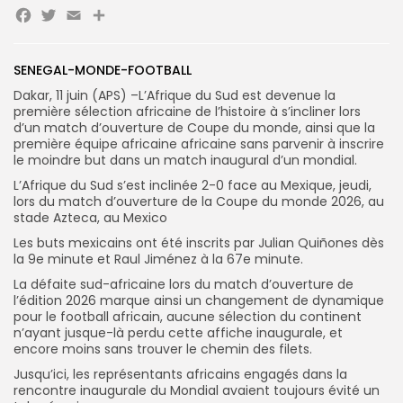
Facebook
Twitter
Email
Partager
Search
Search
for:
Button
SENEGAL-MONDE-FOOTBALL
FR
Dakar, 11 juin (APS) –L’Afrique du Sud est devenue la
première sélection africaine de l’histoire à s’incliner lors
d’un match d’ouverture de Coupe du monde, ainsi que la
première équipe africaine africaine sans parvenir à inscrire
le moindre but dans un match inaugural d’un mondial.
L’Afrique du Sud s’est inclinée 2-0 face au Mexique, jeudi,
lors du match d’ouverture de la Coupe du monde 2026, au
stade Azteca, au Mexico
Les buts mexicains ont été inscrits par Julian Quiñones dès
la 9e minute et Raul Jiménez à la 67e minute.
La défaite sud-africaine lors du match d’ouverture de
l’édition 2026 marque ainsi un changement de dynamique
pour le football africain, aucune sélection du continent
n’ayant jusque-là perdu cette affiche inaugurale, et
encore moins sans trouver le chemin des filets.
Jusqu’ici, les représentants africains engagés dans la
rencontre inaugurale du Mondial avaient toujours évité un