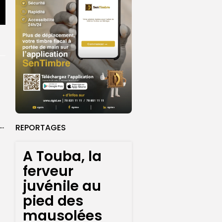
ket U18 : les sélections masculine et féminine du Sénégal fixées sur...
REPORTAGES
A Touba, la
ferveur
juvénile au
pied des
mausolées