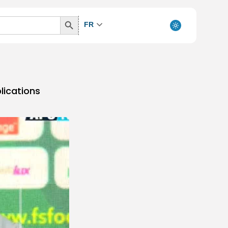
Search
FR
Button
lications