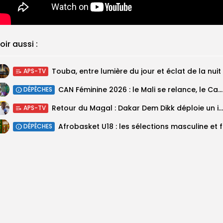
oir aussi :
Touba, entre lumière du jour et éclat de la nuit
APS-TV
‎CAN Féminine 2026 : le Mali se relance, le Cameroun domine le...
DÉPÊCHES
Retour du Magal : Dakar Dem Dikk déploie un important dispositif pour...
APS-TV
‎Afrobas
DÉPÊCHES