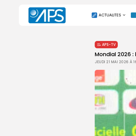
ACTUALITES
POLITIQUE
APS-TV
SOCIÉTÉ
Mondial 2026 : 
ÉCONOMIE
JEUDI 21 MAI 2026 À 
CULTURE
SPORT
ENVIRONNEMENT
INTERNATIONAL
AGENDA
SANTE