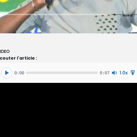
IDEO
couter l'article :
1.0x
0:00
0:07