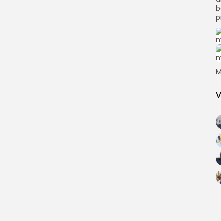
b
p
M
V