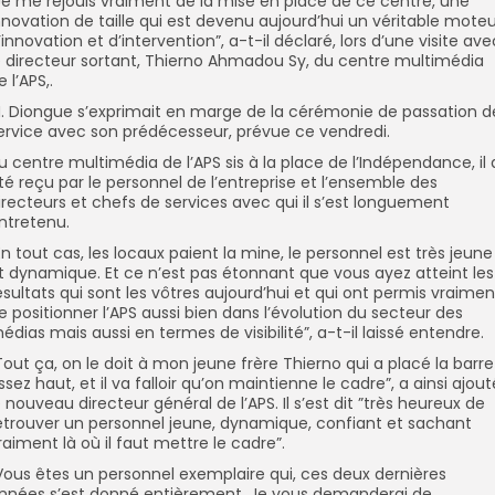
Je me réjouis vraiment de la mise en place de ce centre, une
nnovation de taille qui est devenu aujourd’hui un véritable mote
’innovation et d’intervention”, a-t-il déclaré, lors d’une visite ave
e directeur sortant, Thierno Ahmadou Sy, du centre multimédia
e l’APS,.
. Diongue s’exprimait en marge de la cérémonie de passation d
ervice avec son prédécesseur, prévue ce vendredi.
u centre multimédia de l’APS sis à la place de l’Indépendance, il 
té reçu par le personnel de l’entreprise et l’ensemble des
irecteurs et chefs de services avec qui il s’est longuement
ntretenu.
En tout cas, les locaux paient la mine, le personnel est très jeune
t dynamique. Et ce n’est pas étonnant que vous ayez atteint les
ésultats qui sont les vôtres aujourd’hui et qui ont permis vraimen
e positionner l’APS aussi bien dans l’évolution du secteur des
édias mais aussi en termes de visibilité”, a-t-il laissé entendre.
Tout ça, on le doit à mon jeune frère Thierno qui a placé la barre
ssez haut, et il va falloir qu’on maintienne le cadre”, a ainsi ajout
e nouveau directeur général de l’APS. Il s’est dit ”très heureux de
etrouver un personnel jeune, dynamique, confiant et sachant
raiment là où il faut mettre le cadre”.
Vous êtes un personnel exemplaire qui, ces deux dernières
nnées s’est donné entièrement. Je vous demanderai de