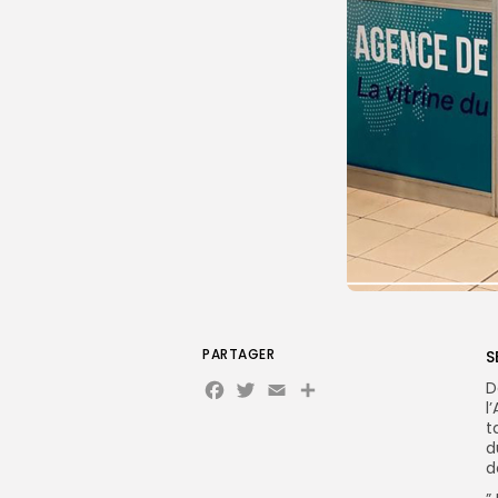
PARTAGER
S
Facebook
Twitter
Email
Partager
D
l
t
d
d