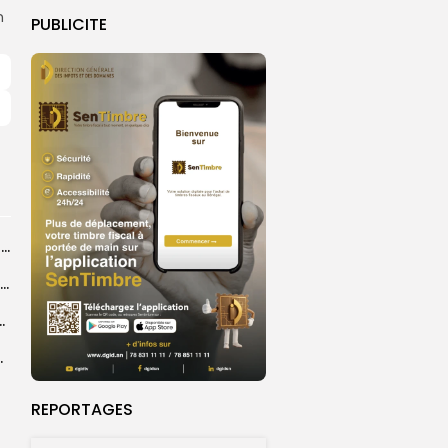
n
PUBLICITE
Touba : inauguration d’un commissariat pour renforcer le dispositif sécuritaire de la...
Grand Magal de Touba : la communauté layenne souligne une célébration qui...
a dévoile une feuille de route
e un événement porteur...
REPORTAGES