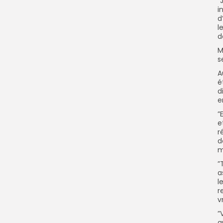
”
i
d
l
d
M
s
A
é
d
e
”
e
r
d
m
”
a
l
r
v
”
a