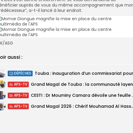
énéficier auprès de vous du même accompagnement que mo
rédécesseur”, a-t-il lancé à leur endroit.
K/ASG
oir aussi :
DÉPÊCHES
APS-TV
CESTI : Dr Mouminy Camar
APS-TV
Grand Magal 2026 : Chérif Mouhamad Al Hassani salu
APS-TV