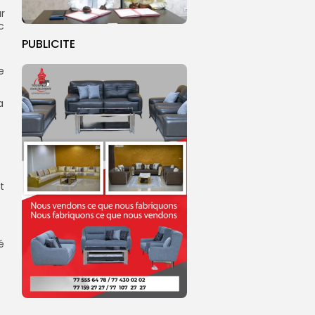
ur
c
PUBLICITE
e
a
t
é