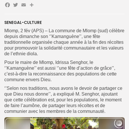
Facebook
Twitter
Email
Partager
SENEGAL-CULTURE
Search
Search
Mlomp, 2 fév (APS) – La commune de Mlomp (sud) célèbre
for:
Button
depuis dimanche son ‘’Kamanguène’’, une fête
traditionnelle organisée chaque année à la fin des récoltes
FR
pour promouvoir la solidarité communautaire et les valeurs
de l’ethnie diola.
Pour le maire de Mlomp, Idrissa Senghor, le
‘’Kamanguène’’ est aussi ‘’une fête d’action de grâce’’,
c’est-à-dire la reconnaissance des populations de cette
commune envers Dieu.
‘’Selon nos traditions, nous avons le devoir de partager ce
que Dieu nous donne’’, a expliqué M. Senghor, ajoutant
que cette célébration est, pour les populations, le moment
de faire l’aumône, de partager leurs récoltes et de
communier avec les membres de la communauté.