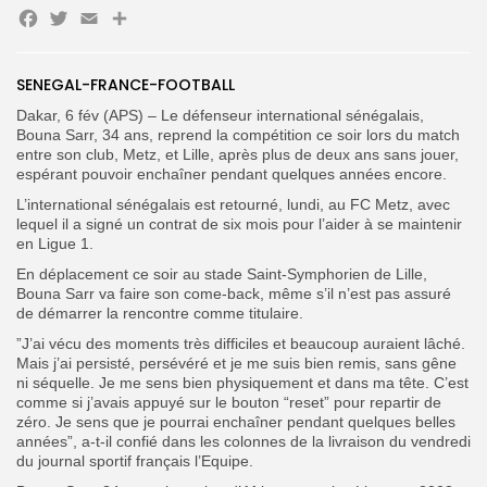
Facebook
Twitter
Email
Partager
Search
Search
for:
Button
SENEGAL-FRANCE-FOOTBALL
FR
Dakar, 6 fév (APS) – Le défenseur international sénégalais,
Bouna Sarr, 34 ans, reprend la compétition ce soir lors du match
entre son club, Metz, et Lille, après plus de deux ans sans jouer,
espérant pouvoir enchaîner pendant quelques années encore.
L’international sénégalais est retourné, lundi, au FC Metz, avec
lequel il a signé un contrat de six mois pour l’aider à se maintenir
en Ligue 1.
En déplacement ce soir au stade Saint-Symphorien de Lille,
Bouna Sarr va faire son come-back, même s’il n’est pas assuré
de démarrer la rencontre comme titulaire.
”J’ai vécu des moments très difficiles et beaucoup auraient lâché.
Mais j’ai persisté, persévéré et je me suis bien remis, sans gêne
ni séquelle. Je me sens bien physiquement et dans ma tête. C’est
comme si j’avais appuyé sur le bouton “reset” pour repartir de
zéro. Je sens que je pourrai enchaîner pendant quelques belles
années”, a-t-il confié dans les colonnes de la livraison du vendredi
du journal sportif français l’Equipe.