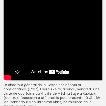
Le directeur général de la Caisse des dépôts et
consignations (CDC), Fadilou Keïta, a rendu, vendredi, une
visite de courtoisie au khalife de Médina Baye à Kaolack
(centre). L’occasion a été choisie pour présenter à Cheikh
Mouhamadoul Mahi Ibrahima Niass, les missions de la