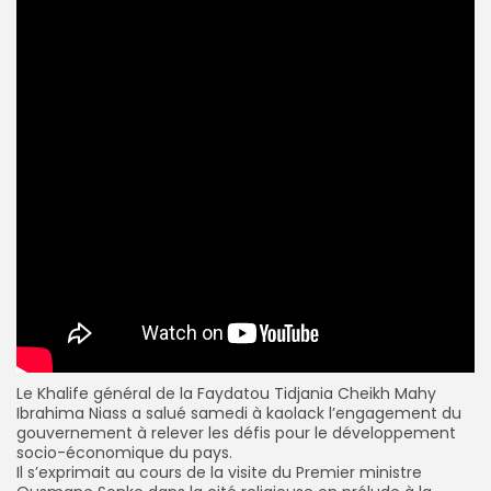
Le Khalife général de la Faydatou Tidjania Cheikh Mahy
Ibrahima Niass a salué samedi à kaolack l’engagement du
gouvernement à relever les défis pour le développement
socio-économique du pays.
Il s’exprimait au cours de la visite du Premier ministre