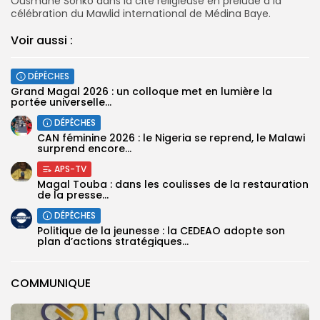
Ousmane Sonko dans la cité religieuse en prélude à la
célébration du Mawlid international de Médina Baye.
Voir aussi :
DÉPÊCHES
Grand Magal 2026 : un colloque met en lumière la
portée universelle...
DÉPÊCHES
‎CAN féminine 2026 : le Nigeria se reprend, le Malawi
surprend encore...
APS-TV
Magal Touba : dans les coulisses de la restauration
de la presse...
DÉPÊCHES
Politique de la jeunesse : la CEDEAO adopte son
plan d’actions stratégiques...
COMMUNIQUE