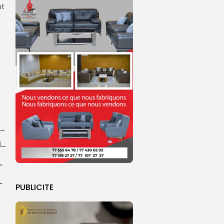
nt
Magal de Touba : l’appel à la prudence de la Police sur...
Magal de Touba : plus de 4.800 policiers déployés pour sécuriser les...
sa collaboration avec la gendarmerie, sur...
ts dans des accidents de la route...
PUBLICITE