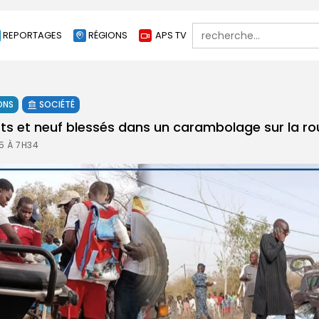
Search
REPORTAGES
RÉGIONS
APS TV
for:
ONS
SOCIÉTÉ
rts et neuf blessés dans un carambolage sur la ro
5 À 7H34