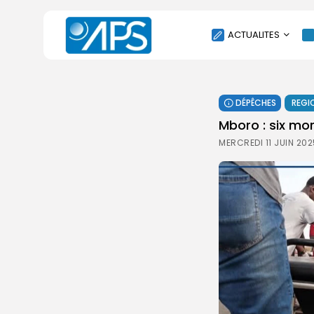
ACTUALITES
POLITIQUE
DÉPÊCHES
REGI
SOCIÉTÉ
Mboro : six mo
ÉCONOMIE
MERCREDI 11 JUIN 202
CULTURE
SPORT
ENVIRONNEMENT
INTERNATIONAL
AGENDA
SANTE