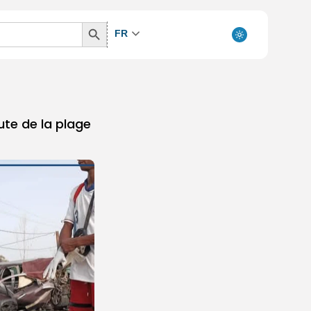
Search
FR
Button
ute de la plage