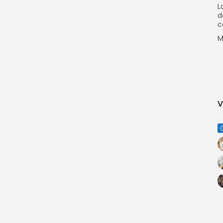
L
d
c
M
V