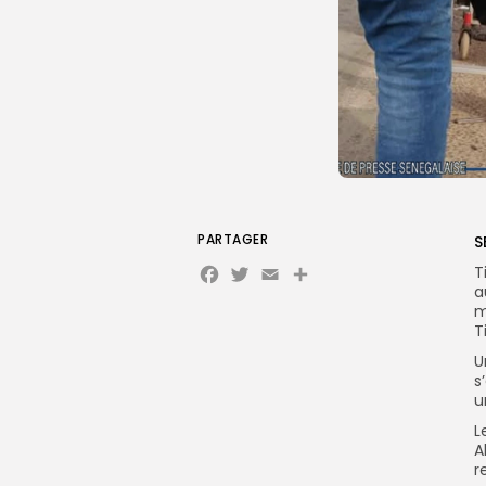
PARTAGER
S
Facebook
Twitter
Email
T
a
m
T
U
s
u
L
A
r