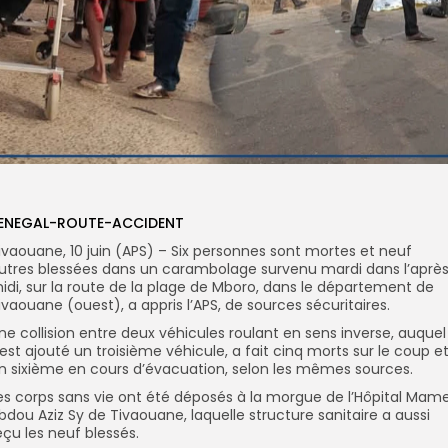
ENEGAL-ROUTE-ACCIDENT
ivaouane, 10 juin (APS) – Six personnes sont mortes et neuf
utres blessées dans un carambolage survenu mardi dans l’aprè
idi, sur la route de la plage de Mboro, dans le département de
ivaouane (ouest), a appris l’APS, de sources sécuritaires.
ne collision entre deux véhicules roulant en sens inverse, auquel
’est ajouté un troisième véhicule, a fait cinq morts sur le coup e
n sixième en cours d’évacuation, selon les mêmes sources.
es corps sans vie ont été déposés à la morgue de l’Hôpital Mam
bdou Aziz Sy de Tivaouane, laquelle structure sanitaire a aussi
eçu les neuf blessés.