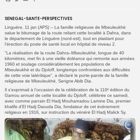
Facebook
Twitter
Email
Partager
SENEGAL-SANTE-PERSPECTIVES
Linguère, 11 jan (APS) – La famille religieuse de Mbeuleukhé
Search
Search
salue le bitumage de la route reliant cette localité à Dahra, dans
for:
Button
le département de Linguère (nord-est), tout en plaidant pour
l’érection du poste de santé local en hôpital de niveau 2.
FR
“La réalisation de la route Dahra–Mbeuleukhé, longue de 40
kilomètres, met fin à une vieille doléance qui remonte aux années
1960 et soulage considérablement les populations de
Mbeuleukhé et du Djoloff, longtemps confrontées aux difficultés
de cette voie latéritique”, a déclaré le porte-parole de la famille
religieuse de Mbeuleukhé, Serigne Abib Dia.
Il s’exprimait à l’occasion de la
célébration de la 110ᵉ édition du
Gamou annuel de cette localité du Djoloff, célébrée ce samedi,
avec comme
parrain El Hadj Mouhamadou Lamine Dia, premier
khalife d’El Hadj Daouda Dia, fondateur de cet événement
religieux en 1916, sur instruction du vénéré El Hadj Malick Sy.