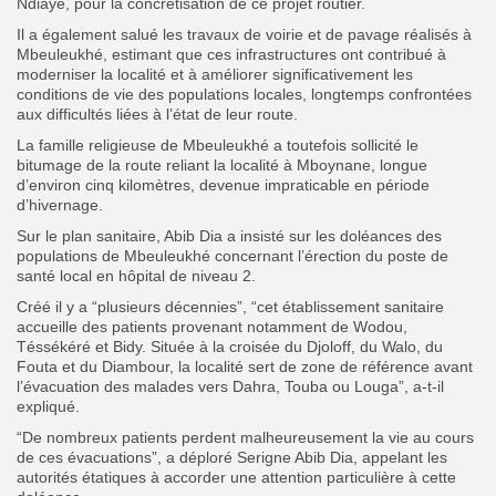
Ndiaye, pour la concrétisation de ce projet routier.
Il a également salué les travaux de voirie et de pavage réalisés à
Mbeuleukhé, estimant que ces infrastructures ont contribué à
moderniser la localité et à améliorer significativement les
conditions de vie des populations locales, longtemps confrontées
aux difficultés liées à l’état de leur route.
La famille religieuse de Mbeuleukhé a toutefois sollicité le
bitumage de la route reliant la localité à Mboynane, longue
d’environ cinq kilomètres, devenue impraticable en période
d’hivernage.
Sur le plan sanitaire, Abib Dia a insisté sur les doléances des
populations de Mbeuleukhé concernant l’érection du poste de
santé local en hôpital de niveau 2.
Créé il y a “plusieurs décennies”, “cet établissement sanitaire
accueille des patients provenant notamment de Wodou,
Téssékéré et Bidy. Située à la croisée du Djoloff, du Walo, du
Fouta et du Diambour, la localité sert de zone de référence avant
l’évacuation des malades vers Dahra, Touba ou Louga”, a-t-il
expliqué.
“De nombreux patients perdent malheureusement la vie au cours
de ces évacuations”, a déploré Serigne Abib Dia, appelant les
autorités étatiques à accorder une attention particulière à cette