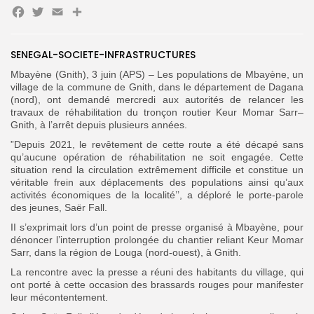
Facebook
Twitter
Email
Partager
Search
Search
for:
Button
SENEGAL-SOCIETE-INFRASTRUCTURES
Mbayène (Gnith), 3 juin (APS) – Les populations de Mbayène, un
FR
village de la commune de Gnith, dans le département de Dagana
(nord), ont demandé mercredi aux autorités de relancer les
travaux de réhabilitation du tronçon routier Keur Momar Sarr–
Gnith, à l’arrêt depuis plusieurs années.
”Depuis 2021, le revêtement de cette route a été décapé sans
qu’aucune opération de réhabilitation ne soit engagée. Cette
situation rend la circulation extrêmement difficile et constitue un
véritable frein aux déplacements des populations ainsi qu’aux
activités économiques de la localité’’, a déploré le porte-parole
des jeunes, Saër Fall.
II s’exprimait lors d’un point de presse organisé à Mbayène, pour
dénoncer l’interruption prolongée du chantier reliant Keur Momar
Sarr, dans la région de Louga (nord-ouest), à Gnith.
La rencontre avec la presse a réuni des habitants du village, qui
ont porté à cette occasion des brassards rouges pour manifester
leur mécontentement.