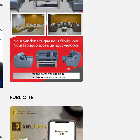
ns
PUBLICITE
s
e