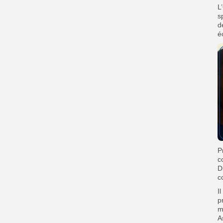
‎
s
d
é
‎
c
D
c
‎
p
m
A