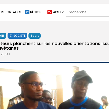
Search
REPORTAGES
RÉGIONS
APS TV
for:
ONS
SOCIÉTÉ
Sport
teurs planchent sur les nouvelles orientations iss
vétanes ‎
 20H41