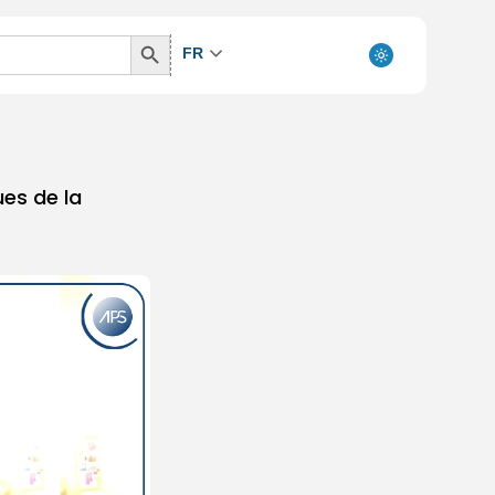
Search
FR
Button
ues de la