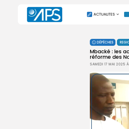
ACTUALITES
POLITIQUE
DÉPÊCHES
REGI
SOCIÉTÉ
Mbacké : les ac
ÉCONOMIE
réforme des Na
CULTURE
SAMEDI 17 MAI 2025 À
SPORT
ENVIRONNEMENT
INTERNATIONAL
AGENDA
SANTE