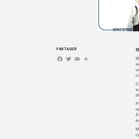
PARTAGER
S
Facebook
Twitter
Email
M
a
u
c
‎
s
d
‎
r
À
é
‎
c