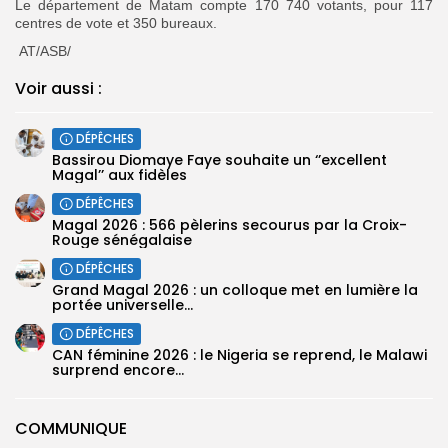
Le département de Matam compte 170 740 votants, pour 117
Search
Search
centres de vote et 350 bureaux.
for:
Button
AT/ASB/
FR
Voir aussi :
DÉPÊCHES
Bassirou Diomaye Faye souhaite un ‘’excellent
Magal’’ aux fidèles
DÉPÊCHES
Magal 2026 : 566 pèlerins secourus par la Croix-
Rouge sénégalaise
DÉPÊCHES
Grand Magal 2026 : un colloque met en lumière la
portée universelle...
DÉPÊCHES
‎CAN féminine 2026 : le Nigeria se reprend, le Malawi
surprend encore...
COMMUNIQUE