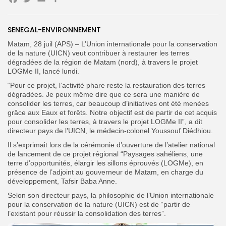
Facebook
Twitter
Email
Partager
SENEGAL-ENVIRONNEMENT
Search
Search
for:
Matam, 28 juil (APS) – L’Union internationale pour la conservation
Button
de la nature (UICN) veut contribuer à restaurer les terres
dégradées de la région de Matam (nord), à travers le projet
FR
LOGMe II, lancé lundi.
“Pour ce projet, l’activité phare reste la restauration des terres
dégradées. Je peux même dire que ce sera une manière de
consolider les terres, car beaucoup d’initiatives ont été menées
grâce aux Eaux et forêts. Notre objectif est de partir de cet acquis
pour consolider les terres, à travers le projet LOGMe II”, a dit
directeur pays de l’UICN, le médecin-colonel Youssouf Diédhiou.
Il s’exprimait lors de la cérémonie d’ouverture de l’atelier national
de lancement de ce projet régional “Paysages sahéliens, une
terre d’opportunités, élargir les sillons éprouvés (LOGMe), en
présence de l’adjoint au gouverneur de Matam, en charge du
développement, Tafsir Baba Anne.
Selon son directeur pays, la philosophie de l’Union internationale
pour la conservation de la nature (UICN) est de “partir de
l’existant pour réussir la consolidation des terres”.