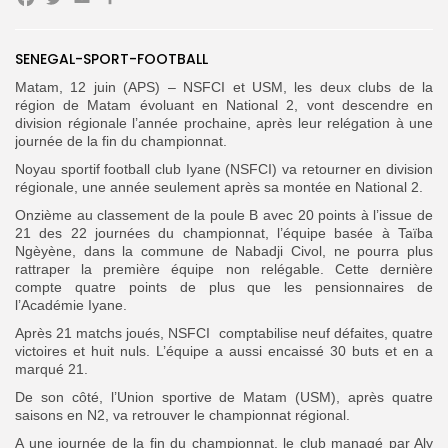
Facebook
Twitter
Email
Partager
Search
Search
SENEGAL-SPORT-FOOTBALL
for:
Button
Matam, 12 juin (APS) – NSFCI et USM, les deux clubs de la
région de Matam évoluant en National 2, vont descendre en
FR
division régionale l’année prochaine, après leur relégation à une
journée de la fin du championnat.
Noyau sportif football club Iyane (NSFCI) va retourner en division
régionale, une année seulement après sa montée en National 2.
Onzième au classement de la poule B avec 20 points à l’issue de
21 des 22 journées du championnat, l’équipe basée à Taïba
Ngèyène, dans la commune de Nabadji Civol, ne pourra plus
rattraper la première équipe non relégable. Cette dernière
compte quatre points de plus que les pensionnaires de
l’Académie Iyane.
Après 21 matchs joués, NSFCI comptabilise neuf défaites, quatre
victoires et huit nuls. L’équipe a aussi encaissé 30 buts et en a
marqué 21.
De son côté, l’Union sportive de Matam (USM), après quatre
saisons en N2, va retrouver le championnat régional.
A une journée de la fin du championnat, le club managé par Aly