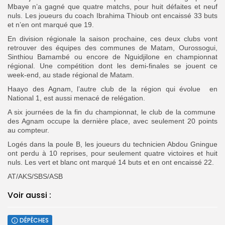
Mbaye n’a gagné que quatre matchs, pour huit défaites et neuf
nuls. Les joueurs du coach Ibrahima Thioub ont encaissé 33 buts
et n’en ont marqué que 19.
En division régionale la saison prochaine, ces deux clubs vont
retrouver des équipes des communes de Matam, Ourossogui,
Sinthiou Bamambé ou encore de Nguidjilone en championnat
régional. Une compétition dont les demi-finales se jouent ce
week-end, au stade régional de Matam.
Haayo des Agnam, l’autre club de la région qui évolue en
National 1, est aussi menacé de relégation.
A six journées de la fin du championnat, le club de la commune
des Agnam occupe la dernière place, avec seulement 20 points
au compteur.
Logés dans la poule B, les joueurs du technicien Abdou Gningue
ont perdu à 10 reprises, pour seulement quatre victoires et huit
nuls. Les vert et blanc ont marqué 14 buts et en ont encaissé 22.
AT/AKS/SBS/ASB
Voir aussi :
DÉPÊCHES