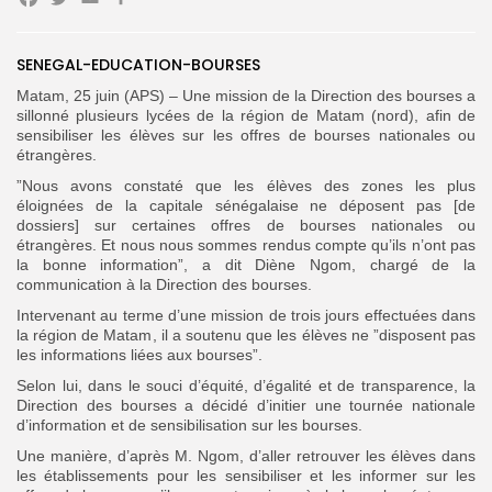
Facebook
Twitter
Email
Partager
SENEGAL-EDUCATION-BOURSES
Search
Search
Matam, 25 juin (APS) – Une mission de la Direction des bourses a
for:
Button
sillonné plusieurs lycées de la région de Matam (nord), afin de
sensibiliser les élèves sur les offres de bourses nationales ou
FR
étrangères.
”Nous avons constaté que les élèves des zones les plus
éloignées de la capitale sénégalaise ne déposent pas [de
dossiers] sur certaines offres de bourses nationales ou
étrangères. Et nous nous sommes rendus compte qu’ils n’ont pas
la bonne information”, a dit Diène Ngom, chargé de la
communication à la Direction des bourses.
Intervenant au terme d’une mission de trois jours effectuées dans
la région de Matam, il a soutenu que les élèves ne ”disposent pas
les informations liées aux bourses”.
Selon lui, dans le souci d’équité, d’égalité et de transparence, la
Direction des bourses a décidé d’initier une tournée nationale
d’information et de sensibilisation sur les bourses.
Une manière, d’après M. Ngom, d’aller retrouver les élèves dans
les établissements pour les sensibiliser et les informer sur les