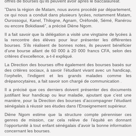
offres de bourses qu’ils peuvent avoir après le baccalauréat.
”Dans la région de Matam, nous avons procédé par département,
ce qui nous a conduit dans plusieurs lycées, notamment Matam,
Ourossogui, Kanel, Thilogne, Agnam, Oréfondé, Sémé, Ranérou
ou encore Bokidiawé”, a précisé Diène Ngom.
Il a fait savoir que la délégation a visité une vingtaine de lycées à
la rencontre des élèves pour leur présenter les différentes
bourses. S’ils réalisent de bonnes notes, ils peuvent bénéficier
d’une bourse allant de 60 000 à 20 000 francs CFA, selon des
critères d’excellence, a-t-il expliqué.
La Direction des bourses offre également des bourses basés sur
des critères sociaux, à savoir l’étudiant vivant avec un handicap,
l’orphelin, l’indigent et les grands malades comme les
drépanocytaires, a fait savoir son chargé de communication .
Il a précisé que ces derniers doivent présenter des documents
justifiant leur handicap ou leur maladie, ajoutant que c’est une
manière, pour la Direction des bourses d’accompagner l’étudiant
sénégalais à réussir ses études dans l’Enseignement supérieur.
Diène Ngom estime que la structure compte pérenniser ces
genres de mission, car cela relève de l’équité en donnant
l’opportunité à tout enfant sénégalais d’avoir la bonne information
concernant les bourses.