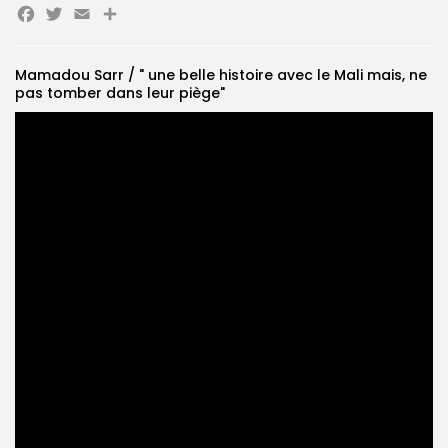
Facebook
Twitter
Email
Partager
Search
Search
for:
Button
Mamadou Sarr / " une belle histoire avec le Mali mais, ne
pas tomber dans leur piège"
FR