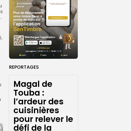
u
es
.
é.
REPORTAGES
Magal de
s
Touba :
l’ardeur des
a
cuisinières
pour relever le
défi de la