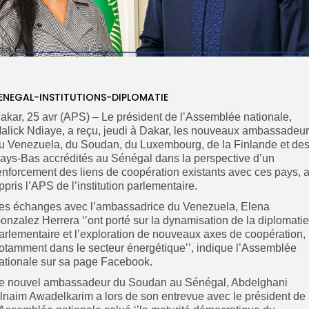
ENEGAL-INSTITUTIONS-DIPLOMATIE
akar, 25 avr (APS) – Le président de l’Assemblée nationale,
alick Ndiaye, a reçu, jeudi à Dakar, les nouveaux ambassadeu
u Venezuela, du Soudan, du Luxembourg, de la Finlande et de
ays-Bas accrédités au Sénégal dans la perspective d’un
enforcement des liens de coopération existants avec ces pays, 
ppris l’APS de l’institution parlementaire.
es échanges avec l’ambassadrice du Venezuela, Elena
onzalez Herrera ‘’ont porté sur la dynamisation de la diplomatie
arlementaire et l’exploration de nouveaux axes de coopération,
otamment dans le secteur énergétique’’, indique l’Assemblée
ationale sur sa page Facebook.
e nouvel ambassadeur du Soudan au Sénégal, Abdelghani
lnaim Awadelkarim a lors de son entrevue avec le président de