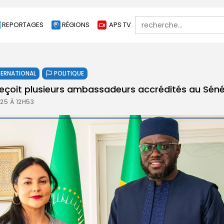
Search
REPORTAGES
RÉGIONS
APS TV
for:
TERNATIONAL
POLITIQUE
reçoit plusieurs ambassadeurs accrédités au Sén
25 À 12H53