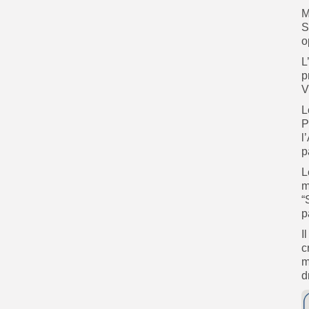
M
S
o
L
p
V
L
P
l
p
L
m
“
p
I
c
m
d