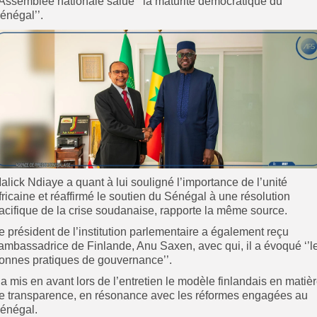
’Assemblée nationale salué ‘’la maturité démocratique du
énégal’’.
alick Ndiaye a quant à lui souligné l’importance de l’unité
fricaine et réaffirmé le soutien du Sénégal à une résolution
acifique de la crise soudanaise, rapporte la même source.
e président de l’institution parlementaire a également reçu
’ambassadrice de Finlande, Anu Saxen, avec qui, il a évoqué ‘’l
onnes pratiques de gouvernance’’.
l a mis en avant lors de l’entretien le modèle finlandais en matiè
e transparence, en résonance avec les réformes engagées au
énégal.