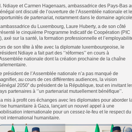
. Ndiaye et Carmen Hagenaars, ambassadrice des Pays-Bas a
énégal ont discuté de l’ouverture de l’Assemblée nationale et l
pportunités de partenariat, notamment dans le domaine agricole
’ambassadrice du Luxembourg, Laure Huberty, a de son côté
résenté le cinquième Programme Indicatif de Coopération (PIC
), axé sur la santé, la formation professionnelle et l’employabilit
ors de son tête à tête avec la diplomate luxembourgeoise, le
résident Ndiaye a fait part des ‘’réformes’’ en cours à
’Assemblée nationale dont la création prochaine de la chaîne
arlementaire.
e président de l’Assemblée nationale n’a pas manqué de
agnifier, au cours de ces différentes audiences, la vision
Sénégal 2050” du président de la République, tout en invitant le
ays partenaires à ‘’un partenariat mutuellement bénéfique’’.
l a mis à profit ces échanges avec les diplomates pour aborder l
rise humanitaire à Gaza, lançant un nouvel appel à une
obilisation internationale pour un cessez-le-feu et le respect du
roit international humanitaire.