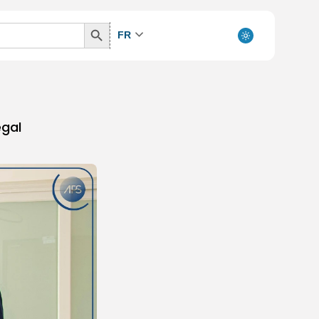
Search
FR
Button
égal