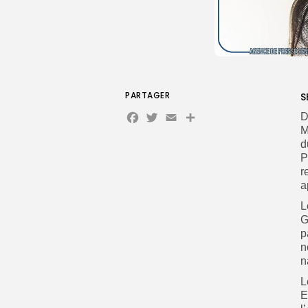
PARTAGER
S
Facebook
Twitter
Email
Partager
D
M
d
P
r
a
L
G
p
n
n
L
E