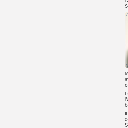
l
S
M
a
p
L
l
b
I
d
S