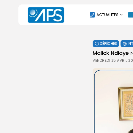
ACTUALITES
POLITIQUE
DÉPÊCHES
IN
SOCIÉTÉ
Malick Ndiaye 
ÉCONOMIE
VENDREDI 25 AVRIL 20
CULTURE
SPORT
ENVIRONNEMENT
INTERNATIONAL
AGENDA
SANTE