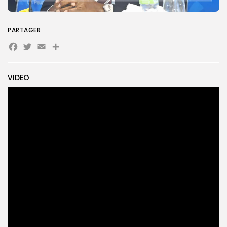
Search
PARTAGER
Search
for:
Button
Facebook
Twitter
Email
Partager
FR
VIDEO