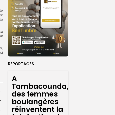
te
ec
te
sa
it
n,
si
REPORTAGES
A
Tambacounda,
rofessionnels sans système local de monétisation des...
des femmes
boulangères
ible pour l’eco, sa...
réinventent la
onale affaiblit n’importe...