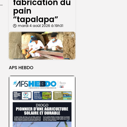
fabrication du
L’économie, la transparence et d’autres sujets au menu des quotidiens
pain
”tapalapa”
mardi 4 août 2026 à 19h31
APS HEBDO