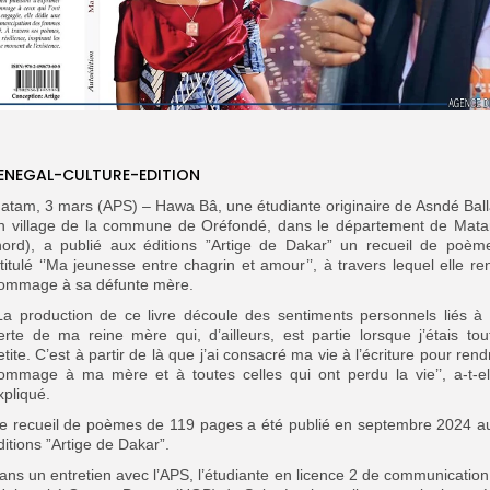
ENEGAL-CULTURE-EDITION
atam, 3 mars (APS) – Hawa Bâ, une étudiante originaire de Asndé Ball
n village de la commune de Oréfondé, dans le département de Mat
nord), a publié aux éditions ”Artige de Dakar” un recueil de poèm
ntitulé ‘’Ma jeunesse entre chagrin et amour’’, à travers lequel elle re
ommage à sa défunte mère.
’La production de ce livre découle des sentiments personnels liés à 
erte de ma reine mère qui, d’ailleurs, est partie lorsque j’étais tou
etite. C’est à partir de là que j’ai consacré ma vie à l’écriture pour rend
ommage à ma mère et à toutes celles qui ont perdu la vie’’, a-t-el
xpliqué.
e recueil de poèmes de 119 pages a été publié en septembre 2024 a
ditions ”Artige de Dakar”.
ans un entretien avec l’APS, l’étudiante en licence 2 de communication