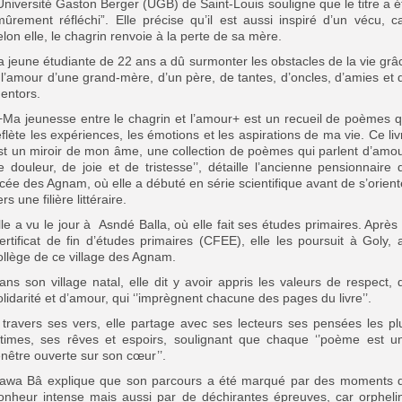
’Université Gaston Berger (UGB) de Saint-Louis souligne que le titre a é
mûrement réfléchi”.
Elle précise qu’il est aussi inspiré d’un vécu, ca
elon elle, le chagrin renvoie à la perte de sa mère.
a jeune étudiante de 22 ans a dû surmonter les obstacles de la vie grâ
 l’amour d’une grand-mère, d’un père, de tantes, d’oncles, d’amies et 
entors.
’+Ma jeunesse entre le chagrin et l’amour+ est un recueil de poèmes q
eflète les expériences, les émotions et les aspirations de ma vie. Ce liv
st un miroir de mon âme, une collection de poèmes qui parlent d’amou
e douleur, de joie et de tristesse’’, détaille l’ancienne pensionnaire 
ycée des Agnam, où elle a débuté en série scientifique avant de s’orient
rs une filière littéraire.
lle a vu le jour à Asndé Balla, où elle fait ses études primaires. Après 
ertificat de fin d’études primaires (CFEE), elle les poursuit à Goly, 
ollège de ce village des Agnam.
ans son village natal, elle dit y avoir appris les valeurs de respect, 
olidarité et d’amour, qui ‘’imprègnent chacune des pages du livre’’.
 travers ses vers, elle partage avec ses lecteurs ses pensées les pl
ntimes, ses rêves et espoirs, soulignant que chaque ‘’poème est u
enêtre ouverte sur son cœur’’.
awa Bâ explique que son parcours a été marqué par des moments 
onheur intense mais aussi par de déchirantes épreuves, car orpheli