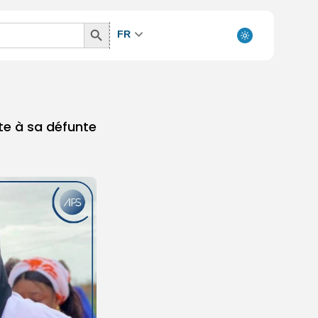
Search
FR
Button
te à sa défunte