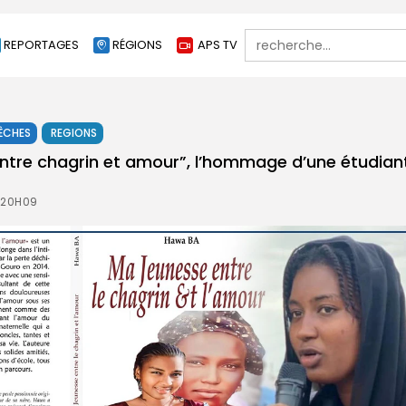
Search
REPORTAGES
RÉGIONS
APS TV
for:
ÊCHES
REGIONS
ntre chagrin et amour”, l’hommage d’une étudian
 20H09