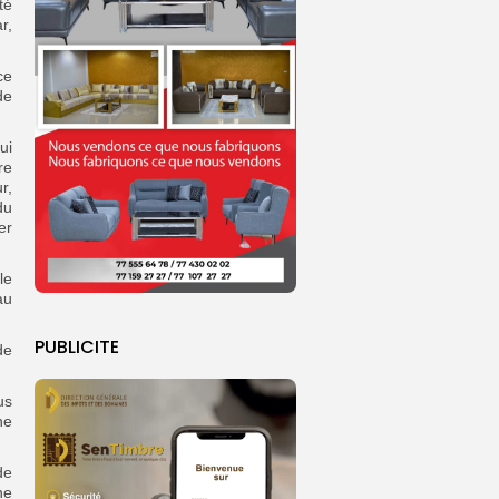
té
r,
ce
de
ui
re
r,
du
er
le
au
PUBLICITE
de
us
ne
de
ne