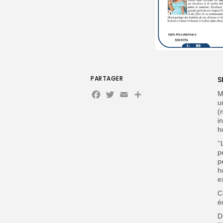
PARTAGER
S
Facebook
Twitter
Email
M
u
(
i
h
‘
p
p
h
e
C
é
D