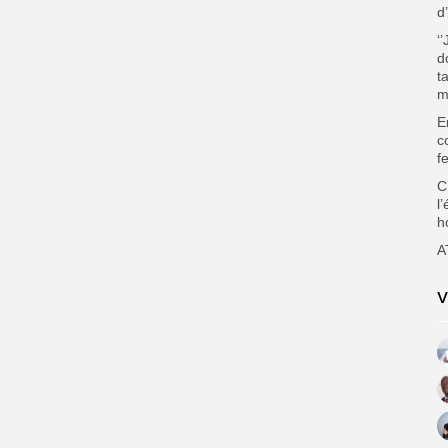
d
‘
d
t
m
E
c
f
C
l
h
A
V