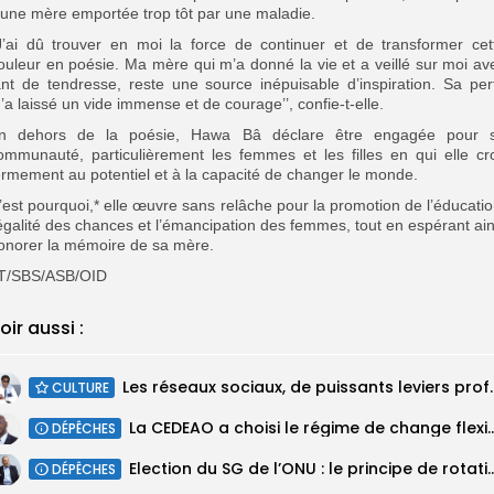
’une mère emportée trop tôt par une maladie.
’J’ai dû trouver en moi la force de continuer et de transformer cet
ouleur en poésie. Ma mère qui m’a donné la vie et a veillé sur moi av
ant de tendresse, reste une source inépuisable d’inspiration. Sa per
’a laissé un vide immense et de courage’’, confie-t-elle.
n dehors de la poésie, Hawa Bâ déclare être engagée pour 
ommunauté, particulièrement les femmes et les filles en qui elle cro
ermement au potentiel et à la capacité de changer le monde.
’est pourquoi,* elle œuvre sans relâche pour la promotion de l’éducatio
’égalité des chances et l’émancipation des femmes, tout en espérant ain
onorer la mémoire de sa mère.
T/SBS/ASB/OID
oir aussi :
Les réseaux sociaux, de puissants leviers p
CULTURE
La CEDEAO a choisi le régime de change flex
DÉPÊCHES
Election du SG de l’ONU : le principe de rotation régi
DÉPÊCHES