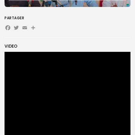
PARTAGER
Search
Search
for:
Button
Facebook
Twitter
Email
Partager
FR
VIDEO