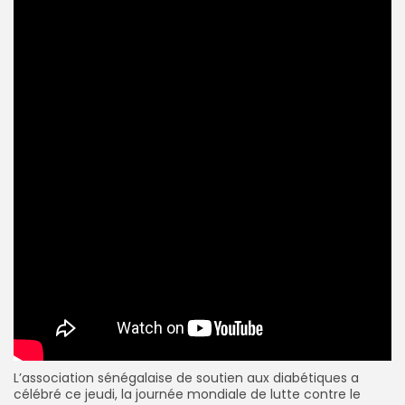
L’association sénégalaise de soutien aux
diabétiques
a
célébré ce jeudi, la
journée
mondiale de
lutte
contre le