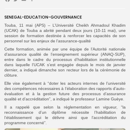
Facebook
Twitter
Email
‎SENEGAL-EDUCATION-GOUVERNANCE
Search
Search
for:
Button
Touba, 11 mai (APS) – L’Université Cheikh Ahmadoul Khadim
(UCAK) de Touba a abrité pendant deux jours (10-11 mai), une
FR
session de formation destinée à renforcer les capacités de son
personnel sur les enjeux de l’assurance-qualité
‎Cette formation, animée par une équipe de l’Autorité nationale
d’assurance qualité de l’enseignement supérieur (ANAQ-SUP),
entre dans le cadre du processus d’habilitation institutionnelle
dans laquelle l’UCAK s’est engagée depuis le mois de janvier
dernier, a indiqué dimanche son recteur lors de la cérémonie de
clôture.
Elle vise également à “doter les acteurs internes de l’université
des compétences nécessaires à l’élaboration des rapports d’auto-
évaluation et à la gestion future des processus d’assurance
qualité et d’accréditation”, a indiqué le professeur Lamine Guèye.
Il a rappelé que selon la réglementation en vigueur, “la
reconnaissance d’un diplôme nécessite l’habilitation de
l’établissement qui le délivre ainsi que l’accréditation du
programme concerné”.