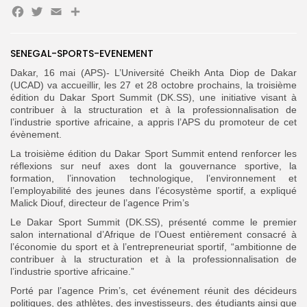
Facebook
Twitter
Email
Partager
Search
Search
for:
Button
SENEGAL-SPORTS-EVENEMENT
Dakar, 16 mai (APS)- L’Université Cheikh Anta Diop de Dakar
FR
(UCAD) va accueillir, les 27 et 28 octobre prochains, la troisième
édition du Dakar Sport Summit (DK.SS), une initiative visant à
contribuer à la structuration et à la professionnalisation de
l’industrie sportive africaine, a appris l’APS du promoteur de cet
évènement.
La troisième édition du Dakar Sport Summit entend renforcer les
réflexions sur neuf axes dont la gouvernance sportive, la
formation, l’innovation technologique, l’environnement et
l’employabilité des jeunes dans l’écosystème sportif, a expliqué
Malick Diouf, directeur de l’agence Prim’s
Le Dakar Sport Summit (DK.SS), présenté comme le premier
salon international d’Afrique de l’Ouest entièrement consacré à
l’économie du sport et à l’entrepreneuriat sportif, “ambitionne de
contribuer à la structuration et à la professionnalisation de
l’industrie sportive africaine.”
Porté par l’agence Prim’s, cet événement réunit des décideurs
politiques, des athlètes, des investisseurs, des étudiants ainsi que