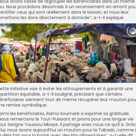
’Nous avons cessé de regrouper les bénéficiaires dans un même
ieu. Nous procédons désormais à un recensement en amont pou
dentifier ceux qui sont réellement dans le besoin, et nous leur
emettons les dons directement à domicile’’, a-t-il expliqué.
ette initiative vise à éviter les attroupements et à garantir une
épartition équitable, a-t-il souligné, précisant que certains
énéficiaires viennent tout de même récupérer leur mouton pou
ne remise symbolique.
armi les bénéficiaires, Rama Soumaré a exprimé sa gratitude.
’Nous remercions le Tout-Puissant et prions pour une longue vie
our Serigne Youssou Mbaye. Il partage avec nous ce qu’il a. Grâ
 lui, nous avons aujourd’hui un mouton pour la Tabaski, comme i
’a déjà fait pour la Korité avec des kits alimentaires’’, a-t-elle dit.