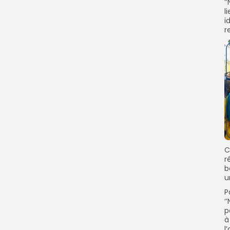
‘
l
i
r
C
r
b
u
P
‘
p
à
l