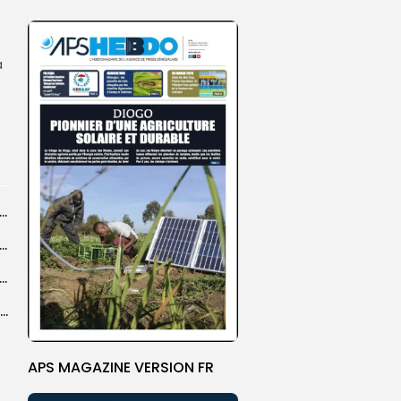
à
ction de l’équité et de l’égalité de genre appelée à assurer...
: deux décès après le chavirement d’une pirogue sur le fleuve...
tion énergétique : le Sénégal accélère sa transition avec 38 experts formés...
L’ambassadrice de la Colombie salue le modèle sénégalais du vivre-ensemble
APS MAGAZINE VERSION FR