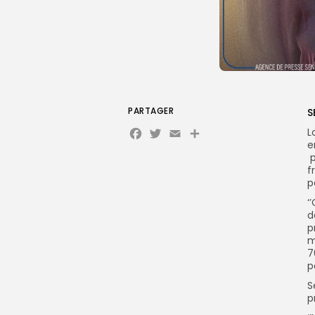
PARTAGER
S
Facebook
Twitter
Email
L
e
p
f
p
‘
d
p
m
7
p
S
p