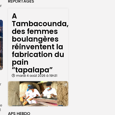
REPORTAGES
r
A
Tambacounda,
des femmes
boulangères
réinventent la
fabrication du
pain
”tapalapa”
mardi 4 août 2026 à 19h31
r
ce
l
APS HEBDO