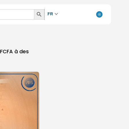
Search
FR
Button
s FCFA à des