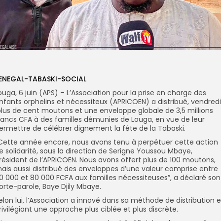
ENEGAL-TABASKI-SOCIAL
ouga, 6 juin (APS) – L’Association pour la prise en charge des
nfants orphelins et nécessiteux (APRICOEN) a distribué, vendredi
lus de cent moutons et une enveloppe globale de 3,5 millions
rancs CFA à des familles démunies de Louga, en vue de leur
ermettre de célébrer dignement la fête de la Tabaski.
’Cette année encore, nous avons tenu à perpétuer cette action
e solidarité, sous la direction de Serigne Youssou Mbaye,
résident de l’APRICOEN. Nous avons offert plus de 100 moutons,
ais aussi distribué des enveloppes d’une valeur comprise entre
0 000 et 80 000 FCFA aux familles nécessiteuses”, a déclaré son
orte-parole, Baye Djily Mbaye.
elon lui, l’Association a innové dans sa méthode de distribution 
rivilégiant une approche plus ciblée et plus discrète.