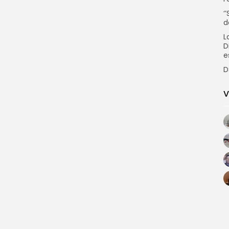
‘
d
L
D
e
D
V