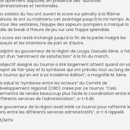
té âprement disputée, en présence des autorités
dministratives et territoriales.
es soldats du feu ont ouvert le score sur pénalty à la 16ème
inute. Ils ont su maintenu cet avantage jusqu’à la mi-temps. A
etour des vestiaires, l’équipe des sapeurs-pompiers a marqué la
alle de break à l’heure de jeu sur une frappe splendide.
e score est resté inchangé jusqu’à la fin de la partie malgré les
ssauts et les intentions de part et d’autre.
’adjoint au gouverneur de la région de Louga, Daouda Séne, a fai
art d’un “sentiment de satisfaction” à la fin du match.
l’objectif assigné au tournoi a été largement atteint quand on sa
’esprit de fair-play et la symbiose qui ont prévalu tout au long de
e tournoi qui en est à sa troisième édition”, a magnifié M. Sène.
l a salué la “symbiose entre les acteurs” du Comité de
éveloppement régional (CRD) créée par ce tournoi. “Cela
ermettra de rendre beaucoup plus facile la coordination entre l
ifférents services de l’administration”, a-t-il dit.
Le gouverneur de la région avait initié ce tournoi pour raffermir l
iens entre les différents services administratifs”, a-t-il rappelé.
S/MTN