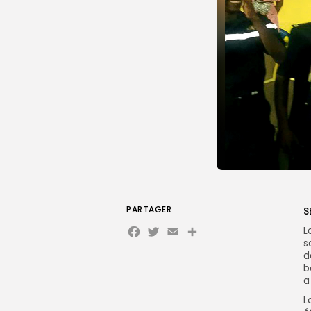
PARTAGER
S
Facebook
Twitter
Email
Partager
L
s
d
b
a
L