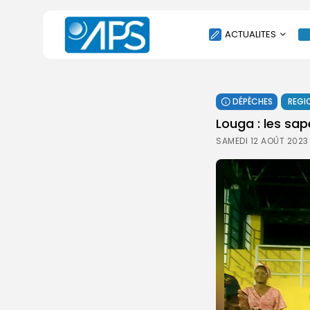
ACTUALITES
POLITIQUE
DÉPÊCHES
REGI
SOCIÉTÉ
Louga : les sa
ÉCONOMIE
SAMEDI 12 AOÛT 2023
CULTURE
SPORT
ENVIRONNEMENT
INTERNATIONAL
AGENDA
SANTE