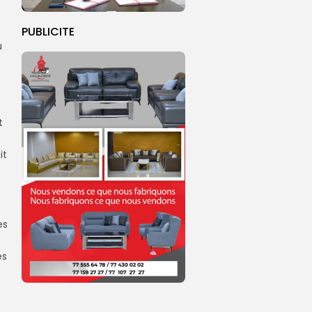
PUBLICITE
u
t
it
es
es