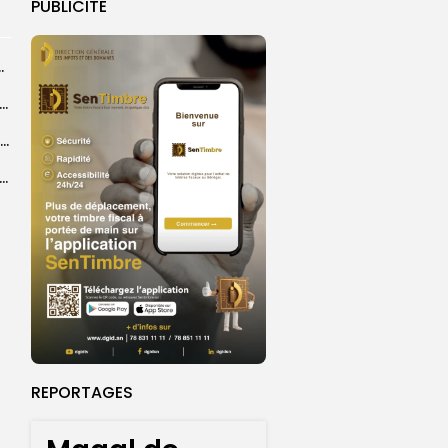
PUBLICITE
centres d’enrôlement à Touba
er le statut A de la CNDH : ”une priorité nationale”, selon...
Abdoulaye Faye, cocher le temps du Magal, rêve d’un lendemain meilleur
26 : Dakar Dem Dikk mobilise 939 rotations et transporte près...
REPORTAGES