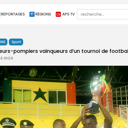
Search
REPORTAGES
RÉGIONS
APS TV
for:
ONS
Sport
peurs-pompiers vainqueurs d’un tournoi de footbal
 À 9H29