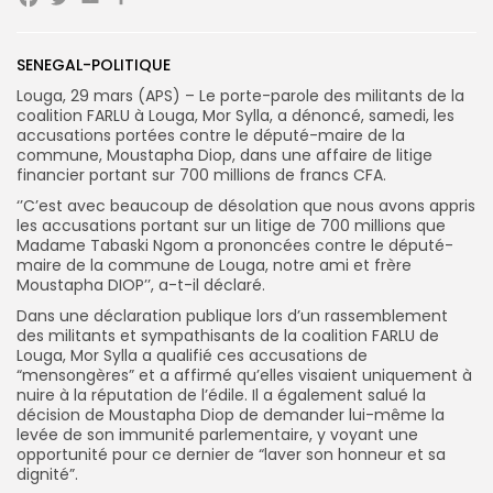
Facebook
Twitter
Email
Partager
SENEGAL-POLITIQUE
Search
Search
for:
Button
Louga, 29 mars (APS) – Le porte-parole des militants de la
coalition FARLU à Louga, Mor Sylla, a dénoncé, samedi, les
FR
accusations portées contre le député-maire de la
commune, Moustapha Diop, dans une affaire de litige
financier portant sur 700 millions de francs CFA.
‘’C’est avec beaucoup de désolation que nous avons appris
les accusations portant sur un litige de 700 millions que
Madame Tabaski Ngom a prononcées contre le député-
maire de la commune de Louga, notre ami et frère
Moustapha DIOP’’, a-t-il déclaré.
Dans une déclaration publique lors d’un rassemblement
des militants et sympathisants de la coalition FARLU de
Louga, Mor Sylla a qualifié ces accusations de
“mensongères” et a affirmé qu’elles visaient uniquement à
nuire à la réputation de l’édile. Il a également salué la
décision de Moustapha Diop de demander lui-même la
levée de son immunité parlementaire, y voyant une
opportunité pour ce dernier de “laver son honneur et sa
dignité”.