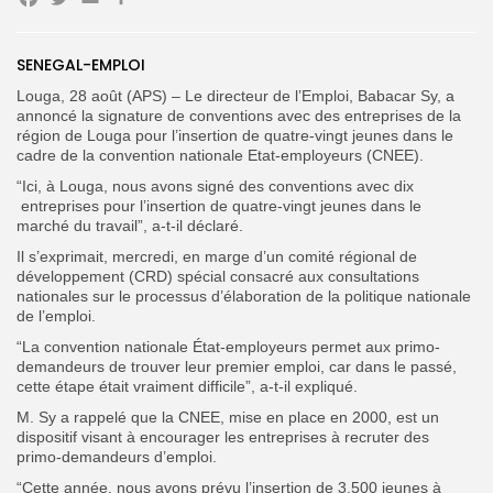
Facebook
Twitter
Email
Partager
SENEGAL-EMPLOI
Search
Search
for:
Louga, 28 août (APS) – Le directeur de l’Emploi, Babacar Sy, a
Button
annoncé la signature de conventions avec des entreprises de la
région de Louga pour l’insertion de quatre-vingt jeunes dans le
FR
cadre de la convention nationale Etat-employeurs (CNEE).
“Ici, à Louga, nous avons signé des conventions avec dix
entreprises pour l’insertion de quatre-vingt jeunes dans le
marché du travail”, a-t-il déclaré.
Il s’exprimait, mercredi, en marge d’un comité régional de
développement (CRD) spécial consacré aux consultations
nationales sur le processus d’élaboration de la politique nationale
de l’emploi.
“La convention nationale État-employeurs permet aux primo-
demandeurs de trouver leur premier emploi, car dans le passé,
cette étape était vraiment difficile”, a-t-il expliqué.
M. Sy a rappelé que la CNEE, mise en place en 2000, est un
dispositif visant à encourager les entreprises à recruter des
primo-demandeurs d’emploi.
“Cette année, nous avons prévu l’insertion de 3.500 jeunes à