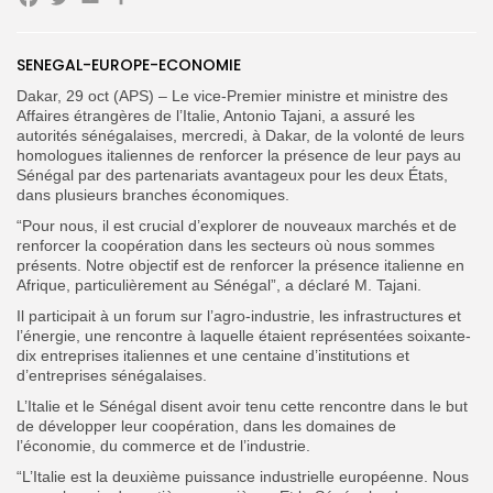
Facebook
Twitter
Email
Partager
SENEGAL-EUROPE-ECONOMIE
Dakar, 29 oct (APS) – Le vice-Premier ministre et ministre des
Affaires étrangères de l’Italie, Antonio Tajani, a assuré les
autorités sénégalaises, mercredi, à Dakar, de la volonté de leurs
Search
Search
for:
homologues italiennes de renforcer la présence de leur pays au
Button
Sénégal par des partenariats avantageux pour les deux États,
dans plusieurs branches économiques.
FR
“Pour nous, il est crucial d’explorer de nouveaux marchés et de
renforcer la coopération dans les secteurs où nous sommes
présents. Notre objectif est de renforcer la présence italienne en
Afrique, particulièrement au Sénégal”, a déclaré M. Tajani.
Il participait à un forum sur l’agro-industrie, les infrastructures et
l’énergie, une rencontre à laquelle étaient représentées soixante-
dix entreprises italiennes et une centaine d’institutions et
d’entreprises sénégalaises.
L’Italie et le Sénégal disent avoir tenu cette rencontre dans le but
de développer leur coopération, dans les domaines de
l’économie, du commerce et de l’industrie.
“L’Italie est la deuxième puissance industrielle européenne. Nous