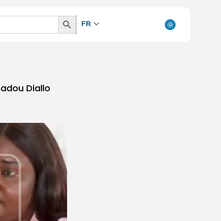
Search
FR
Button
madou Diallo