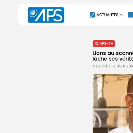
ACTUALITES
POLITIQUE
APS-TV
SOCIÉTÉ
Lions au scann
ÉCONOMIE
lâche ses vérit
CULTURE
MERCREDI 17 JUIN 20
SPORT
ENVIRONNEMENT
INTERNATIONAL
AGENDA
SANTE