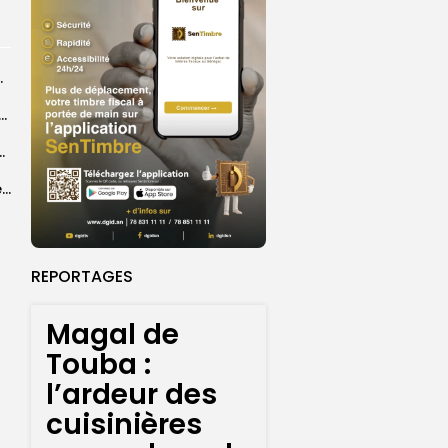
r les sapeurs-pompiers
ye Faye souhaite un ‘’excellent Magal’’ aux fidèles
courus par la Croix-Rouge sénégalaise
Grand Magal 2026 : un colloque met en lumière la portée universelle...
REPORTAGES
Magal de
Touba :
l’ardeur des
cuisinières