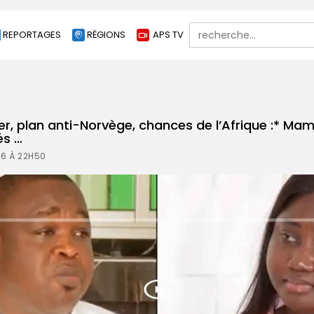
Search
REPORTAGES
RÉGIONS
APS TV
for:
er, plan anti-Norvège, chances de l’Afrique :* Ma
és …
26 À 22H50