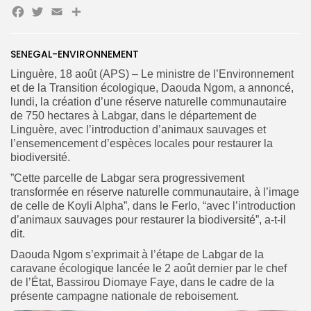
Facebook
Twitter
Email
Partager
SENEGAL-ENVIRONNEMENT
Search
Search
Linguère, 18 août (APS) – Le ministre de l’Environnement
for:
Button
et de la Transition écologique, Daouda Ngom, a annoncé,
lundi, la création d’une réserve naturelle communautaire
FR
de 750 hectares à Labgar, dans le département de
Linguère, avec l’introduction d’animaux sauvages et
l’ensemencement d’espèces locales pour restaurer la
biodiversité.
”Cette parcelle de Labgar sera progressivement
transformée en réserve naturelle communautaire, à l’image
de celle de Koyli Alpha”, dans le Ferlo, “avec l’introduction
d’animaux sauvages pour restaurer la biodiversité”, a-t-il
dit.
Daouda Ngom s’exprimait à l’étape de Labgar de la
caravane écologique lancée le 2 août dernier par le chef
de l’État, Bassirou Diomaye Faye, dans le cadre de la
présente campagne nationale de reboisement.