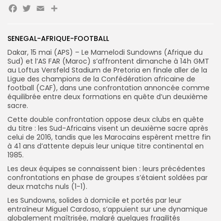
Facebook
Twitter
Email
Partager
Search
Search
for:
Button
SENEGAL-AFRIQUE-FOOTBALL
Dakar, 15 mai (APS) – Le Mamelodi Sundowns (Afrique du
FR
Sud) et l’AS FAR (Maroc) s’affrontent dimanche à 14h GMT
au Loftus Versfeld Stadium de Pretoria en finale aller de la
Ligue des champions de la Confédération africaine de
football (CAF), dans une confrontation annoncée comme
équilibrée entre deux formations en quête d’un deuxième
sacre.
Cette double confrontation oppose deux clubs en quête
du titre : les Sud-Africains visent un deuxième sacre après
celui de 2016, tandis que les Marocains espèrent mettre fin
à 41 ans d’attente depuis leur unique titre continental en
1985.
Les deux équipes se connaissent bien : leurs précédentes
confrontations en phase de groupes s’étaient soldées par
deux matchs nuls (1-1).
Les Sundowns, solides à domicile et portés par leur
entraîneur Miguel Cardoso, s’appuient sur une dynamique
globalement maîtrisée, malgré quelques fragilités