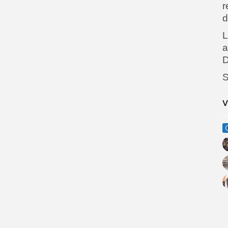
r
d
L
a
D
V