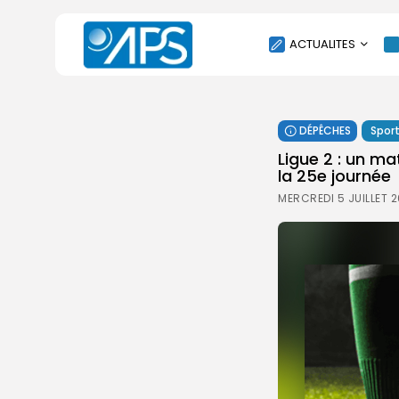
ACTUALITES
POLITIQUE
DÉPÊCHES
Spor
SOCIÉTÉ
Ligue 2 : un m
ÉCONOMIE
la 25e journée
CULTURE
MERCREDI 5 JUILLET 
SPORT
ENVIRONNEMENT
INTERNATIONAL
AGENDA
SANTE