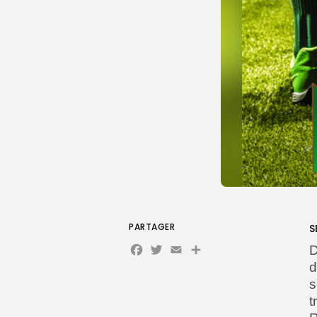
PARTAGER
S
Facebook
Twitter
Email
D
d
t