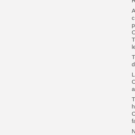
R
A
c
p
O
T
l
T
d
L
O
a
T
h
C
f
N