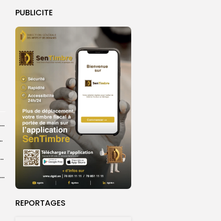
PUBLICITE
Magal de Touba : plus de 4.800 policiers déployés pour sécuriser les...
ts dans des accidents de la route...
e à Ceuta : 67 décès confirmés, retour en nombre des...
Birame Ousmane Fall, alias Hamza : l’icône populaire du Grand Magal
REPORTAGES