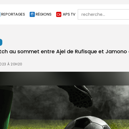
Search
REPORTAGES
RÉGIONS
APS TV
for:
t
atch au sommet entre Ajel de Rufisque et Jamono 
2023 À 20H20