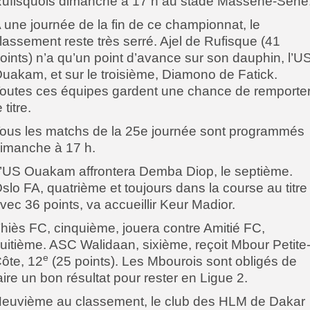
ufisquois dimanche à 17 h au stade Massène-Sène
 une journée de la fin de ce championnat, le
lassement reste très serré. Ajel de Rufisque (41
oints) n’a qu’un point d’avance sur son dauphin, l’U
uakam, et sur le troisième, Diamono de Fatick.
outes ces équipes gardent une chance de remporte
e titre.
ous les matchs de la 25e journée sont programmés
imanche à 17 h.
’US Ouakam affrontera Demba Diop, le septième.
slo FA, quatrième et toujours dans la course au titre
vec 36 points, va accueillir Keur Madior.
hiès FC, cinquième, jouera contre Amitié FC,
uitième. ASC Walidaan, sixième, reçoit Mbour Petite
e
ôte, 12
(25 points). Les Mbourois sont obligés de
aire un bon résultat pour rester en Ligue 2.
euvième au classement, le club des HLM de Dakar