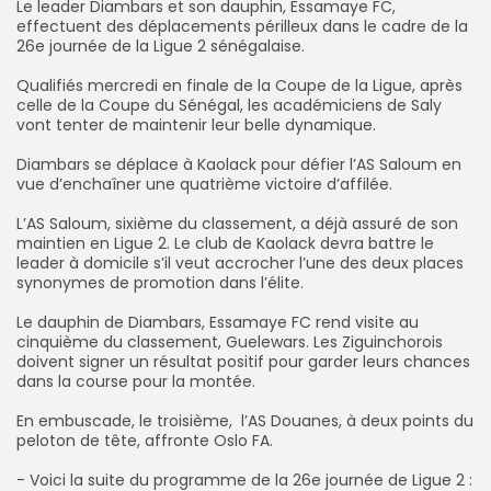
‎Le leader Diambars et son dauphin, Essamaye FC,
effectuent des déplacements périlleux dans le cadre de la
26e journée de la Ligue 2 sénégalaise.
‎Qualifiés mercredi en finale de la Coupe de la Ligue, après
celle de la Coupe du Sénégal, les académiciens de Saly
vont tenter de maintenir leur belle dynamique.
‎Diambars se déplace à Kaolack pour défier l’AS Saloum en
vue d’enchaîner une quatrième victoire d’affilée.
‎L’AS Saloum, sixième du classement, a déjà assuré de son
maintien en Ligue 2. Le club de Kaolack devra battre le
leader à domicile s’il veut accrocher l’une des deux places
synonymes de promotion dans l’élite.
‎Le dauphin de Diambars, Essamaye FC rend visite au
cinquième du classement, Guelewars. Les Ziguinchorois
doivent signer un résultat positif pour garder leurs chances
dans la course pour la montée.
‎En embuscade, le troisième, l’AS Douanes, à deux points du
peloton de tête, affronte Oslo FA.
‎‎- Voici la suite du programme de la 26e journée de Ligue 2 :