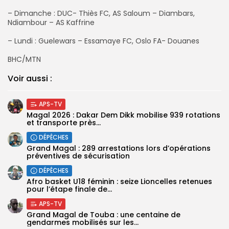
‎‎– Dimanche : DUC- Thiès FC, AS Saloum – Diambars,
Ndiambour – AS Kaffrine
‎– Lundi : Guelewars – Essamaye FC, Oslo FA- Douanes
‎BHC/MTN
Voir aussi :
APS-TV
Magal 2026 : Dakar Dem Dikk mobilise 939 rotations
et transporte près...
DÉPÊCHES
Grand Magal : 289 arrestations lors d’opérations
préventives de sécurisation
DÉPÊCHES
‎Afro basket U18 féminin : seize Lioncelles retenues
pour l’étape finale de...
APS-TV
Grand Magal de Touba : une centaine de
gendarmes mobilisés sur les...