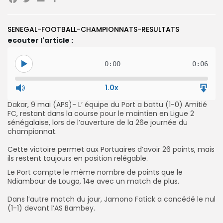
Facebook
Twitter
Email
Partager
SENEGAL-FOOTBALL-CHAMPIONNATS-RESULTATS
Search
Search
for:
ecouter l'article :
Button
FR
0:00
0:06
1.0x
‎Dakar, 9 mai (APS)- L’ équipe du Port a battu (1-0) Amitié
FC, restant dans la course pour le maintien en Ligue 2
sénégalaise, lors de l’ouverture de la 26e journée du
championnat.
‎Cette victoire permet aux Portuaires d’avoir 26 points, mais
ils restent toujours en position relégable.‎
Le Port compte le même nombre de points que le
Ndiambour de Louga, 14e avec un match de plus.
‎Dans l’autre match du jour, Jamono Fatick a concédé le nul
(1-1) devant l’AS Bambey.