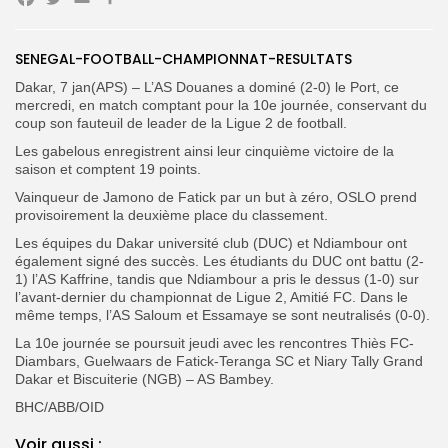
Facebook
Twitter
Email
Search
Search
for:
Button
SENEGAL-FOOTBALL-CHAMPIONNAT-RESULTATS
Dakar, 7 jan(APS) – L’AS Douanes a dominé (2-0) le Port, ce
FR
mercredi, en match comptant pour la 10e journée, conservant du
coup son fauteuil de leader de la Ligue 2 de football.
Les gabelous enregistrent ainsi leur cinquième victoire de la
saison et comptent 19 points.
Vainqueur de Jamono de Fatick par un but à zéro, OSLO prend
provisoirement la deuxième place du classement.
Les équipes du Dakar université club (DUC) et Ndiambour ont
également signé des succès. Les étudiants du DUC ont battu (2-
1) l’AS Kaffrine, tandis que Ndiambour a pris le dessus (1-0) sur
l’avant-dernier du championnat de Ligue 2, Amitié FC.
Dans le
même temps, l’AS Saloum et Essamaye se sont neutralisés (0-0).
La 10e journée se poursuit jeudi avec les rencontres Thiès FC-
Diambars, Guelwaars de Fatick-Teranga SC et Niary Tally Grand
Dakar et Biscuiterie (NGB) – AS Bambey.
BHC/ABB/OID
Voir aussi :