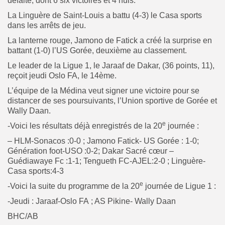
défaite, dont 6 six victoires et 4 nuls.
La Linguère de Saint-Louis a battu (4-3) le Casa sports
dans les arrêts de jeu.
La lanterne rouge, Jamono de Fatick a créé la surprise en
battant (1-0) l’US Gorée, deuxième au classement.
Le leader de la Ligue 1, le Jaraaf de Dakar, (36 points, 11),
reçoit jeudi Oslo FA, le 14ème.
L’équipe de la Médina veut signer une victoire pour se
distancer de ses poursuivants, l’Union sportive de Gorée et
Wally Daan.
e
-Voici les résultats déjà enregistrés de la 20
journée :
– HLM-Sonacos :0-0 ; Jamono Fatick- US Gorée : 1-0;
Génération foot-USO :0-2; Dakar Sacré cœur –
Guédiawaye Fc :1-1; Tengueth FC-AJEL:2-0 ; Linguère-
Casa sports:4-3
e
-Voici la suite du programme de la 20
journée de Ligue 1 :
-Jeudi : Jaraaf-Oslo FA ; AS Pikine- Wally Daan
BHC/AB