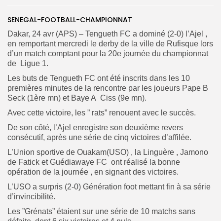
SENEGAL-FOOTBALL-CHAMPIONNAT
Search
Search
Dakar, 24 avr (APS) – Tengueth FC a dominé (2-0) l’Ajel ,
for:
Button
en remportant mercredi le derby de la ville de Rufisque lors
d’un match comptant pour la 20e journée du championnat
FR
de Ligue 1.
Les buts de Tengueth FC ont été inscrits dans les 10
premières minutes de la rencontre par les joueurs Pape B
Seck (1ère mn) et Baye A Ciss (9e mn).
Avec cette victoire, les ” rats” renouent avec le succès.
De son côté, l’Ajel enregistre son deuxième revers
consécutif, après une série de cinq victoires d’affilée.
L’Union sportive de Ouakam(USO) , la Linguère , Jamono
de Fatick et Guédiawaye FC ont réalisé la bonne
opération de la journée , en signant des victoires.
L’USO a surpris (2-0) Génération foot mettant fin à sa série
d’invincibilité.
Les ”Grénats” étaient sur une série de 10 matchs sans