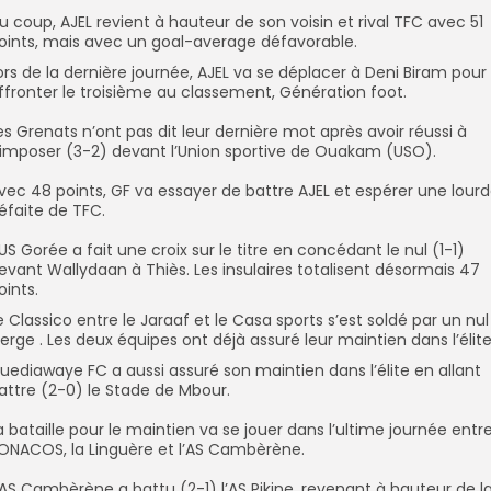
Du coup, AJEL revient à hauteur de son voisin et rival TFC avec 51
oints, mais avec un goal-average défavorable.
Lors de la dernière journée, AJEL va se déplacer à Deni Biram pour
ffronter le troisième au classement, Génération foot.
Les Grenats n’ont pas dit leur dernière mot après avoir réussi à
’imposer (3-2) devant l’Union sportive de Ouakam (USO).
Avec 48 points, GF va essayer de battre AJEL et espérer une lour
éfaite de TFC.
L’US Gorée a fait une croix sur le titre en concédant le nul (1-1)
evant Wallydaan à Thiès. ‎Les insulaires totalisent désormais 47
oints.
Le Classico entre le Jaraaf et le Casa sports s’est soldé par un nul
ierge . Les deux équipes ont déjà assuré leur maintien dans l’élite
Guediawaye FC a aussi assuré son maintien dans l’élite en allant
attre (2-0) le Stade de Mbour.
La bataille pour le maintien va se jouer dans l’ultime journée entr
ONACOS, la Linguère et l’AS Cambèrène.
L’AS Cambèrène a battu (2-1) l’AS Pikine, revenant à hauteur de l