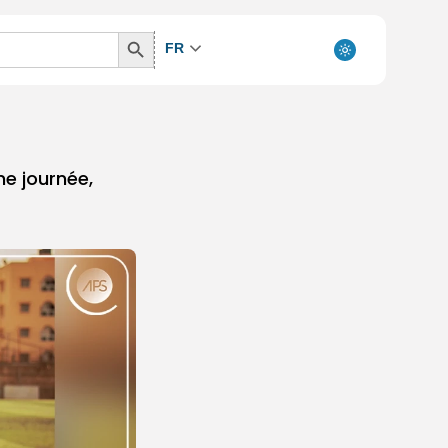
Search
FR
Button
me journée,