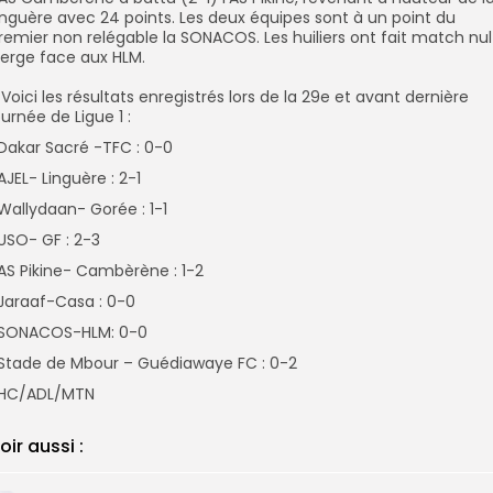
inguère avec 24 points. ‎Les deux équipes sont à un point du
remier non relégable la SONACOS. ‎Les huiliers ont fait match nul
ierge face aux HLM.
- Voici les résultats enregistrés lors de la 29e et avant dernière
ournée de Ligue 1 :
Dakar Sacré -TFC : 0-0
AJEL- Linguère : 2-1
‎Wallydaan- Gorée : 1-1
‎USO- GF : 2-3
AS Pikine- Cambèrène : 1-2
‎Jaraaf-Casa : 0-0
SONACOS-HLM: 0-0
‎Stade de Mbour – Guédiawaye FC : 0-2
HC/ADL/MTN
oir aussi :