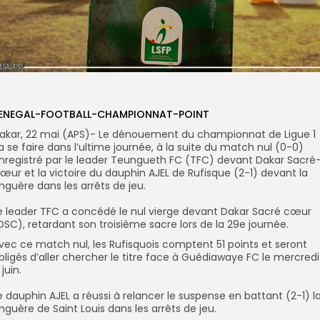
ENEGAL-FOOTBALL-CHAMPIONNAT-POINT
Dakar, 22 mai (APS)- Le dénouement du championnat de Ligue 1
a se faire dans l’ultime journée, à la suite du match nul (0-0)
nregistré par le leader Teungueth FC (TFC) devant Dakar Sacré
œur et la victoire du dauphin AJEL de Rufisque (2-1) devant la
inguère dans les arrêts de jeu.
Le leader TFC a concédé le nul vierge devant Dakar Sacré cœur
DSC), retardant son troisième sacre lors de la 29e journée.
Avec ce match nul, les Rufisquois comptent 51 points et seront
bligés d’aller chercher le titre face à Guédiawaye FC le mercredi
 juin.
Le dauphin AJEL a réussi à relancer le suspense en battant (2-1) l
inguère de Saint Louis dans les arrêts de jeu.