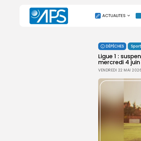
ACTUALITES
POLITIQUE
DÉPÊCHES
Spor
SOCIÉTÉ
Ligue 1 : suspe
ÉCONOMIE
mercredi 4 juin
CULTURE
VENDREDI 22 MAI 202
SPORT
ENVIRONNEMENT
INTERNATIONAL
AGENDA
SANTE