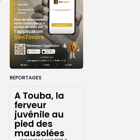
REPORTAGES
A Touba, la
ferveur
juvénile au
pied des
mausolées