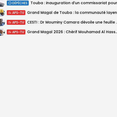
DÉPÊCHES
APS-TV
CESTI : Dr Mouminy Camar
APS-TV
Grand Magal 2026 : Chérif Mouhamad Al Hassani salu
APS-TV