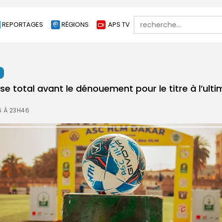
Search
REPORTAGES
RÉGIONS
APS TV
for:
t
nse total avant le dénouement pour le titre à l’ulti
6 À 23H46