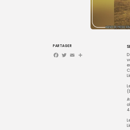
PARTAGER
S
Facebook
Twitter
Email
‎
v
e
C
L
‎
(
‎
o
4
‎
L