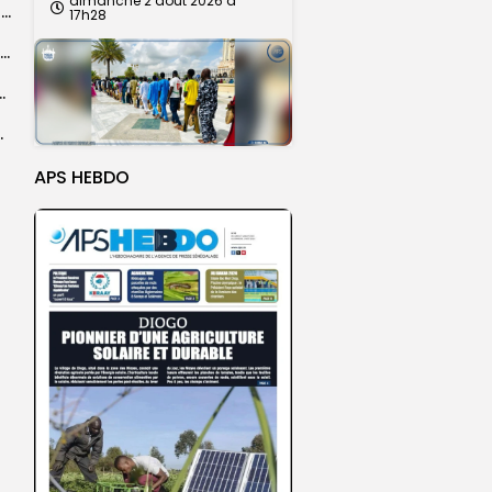
dimanche 2 août 2026 à
Touba : inauguration d’un commissariat pour renforcer le dispositif sécuritaire de la...
17h28
Grand Magal de Touba : la communauté layenne souligne une célébration qui...
a dévoile une feuille de route
e un événement porteur...
APS HEBDO