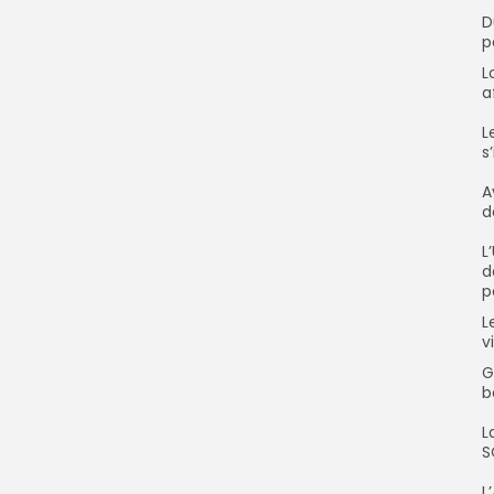
‎
p
‎
a
‎
s
‎
d
‎
d
p
‎
v
‎
b
‎
S
‎