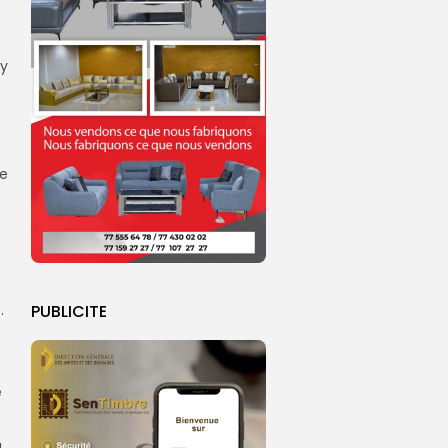
 y
de
PUBLICITE
.
e
a