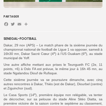
Search
Search
PARTAGER
for:
Button
Facebook
Twitter
Email
Partager
FR
SENEGAL-FOOTBALL
Dakar, 29 nov (APS) – Le match phare de la sixième journée du
championnat national de football de Ligue 1 va opposer, samedi à
e
e
16h30 mn, Dakar Sacré Cœur (4
) à l’US Ouakam (6
), au stade
municipal de Yoff.
Une autre affiche mettant aux prises le Teungueth FC (2e, 11
points, +6) à Oslo FA est prévue, le même jour à 16h 45 mn, au
stade Ngalandou Diouf de Rufisque.
Cette sixième journée va se poursuivre dimanche, avec cinq
autres rencontres à Dakar, Thiès (est de Dakar), Diourbel (centre)
et Ziguinchor (sud).
e
Le Casa Sports (14
), première équipe non relégable, va tenter
de décrocher, sur sa pelouse du stade Aline Sitéo Diatta, sa
première victoire de la saison contre le septième au classement,