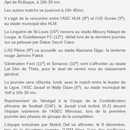
Ajel de Rufisque, à 16h 30 mn.
Les autres matchs se joueront à 16h 45mn.
e
e
Il s’agit de la rencontre entre l’ASC HLM (8
) et l’US Gorée (3
),
au stade municipal des HLM.
e
La Linguère de St-Louis (15
) recevra au stade Alboury Ndiaye de
e
Louga, le Guédiawaye FC (12
), défait lors de la dernière journée
sur sa pelouse par Dakar Sacré Cœur.
e
L’AS Pikine (9
) va accueillir au stade Alassane Djigo, la lanterne
rouge Jamono Fatick.
e
e
Génération Foot (11
) et Sonacos (10
) vont s’affronter au stade
Lat Dior de Thiès, pour le duel de ventre mou du classement
général.
La journée sera clôturée, lundi, avec le match entre le leader de
e
la Ligue, l’ASC Jaraaf et Wally Daan (5
), au stade municipal de
Yoff à 16h 30 mn.
Représentant du Sénégal à la Coupe de la Confédération
africaine de football (CAF), le Jaraaf s’est incliné (0-2) devant
l’équipe ivoirienne de l’ASEC Mimosas, lors de la première
journée des phases de groupe de la compétition.
L’équipe entraînée par Malick Daf va affronter, le 8 décembre,
lors de la deuxième journée, l’USM Alger, l’une des meilleures