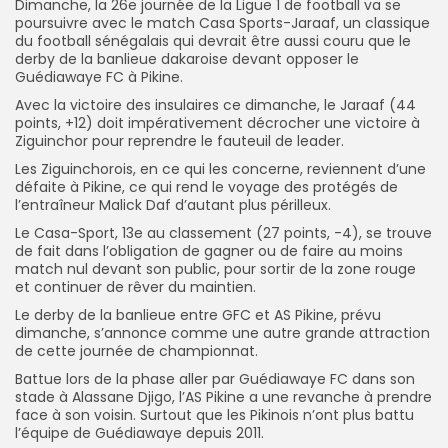
Dimanche, la 26e journée de la Ligue 1 de football va se
poursuivre avec le match Casa Sports-Jaraaf, un classique
du football sénégalais qui devrait être aussi couru que le
derby de la banlieue dakaroise devant opposer le
Guédiawaye FC à Pikine.
Avec la victoire des insulaires ce dimanche, le Jaraaf (44
points, +12) doit impérativement décrocher une victoire à
Ziguinchor pour reprendre le fauteuil de leader.
Les Ziguinchorois, en ce qui les concerne, reviennent d’une
défaite à Pikine, ce qui rend le voyage des protégés de
l’entraîneur Malick Daf d’autant plus périlleux.
Le Casa-Sport, 13e au classement (27 points, -4), se trouve
de fait dans l’obligation de gagner ou de faire au moins
match nul devant son public, pour sortir de la zone rouge
et continuer de rêver du maintien.
Le derby de la banlieue entre GFC et AS Pikine, prévu
dimanche, s’annonce comme une autre grande attraction
de cette journée de championnat.
Battue lors de la phase aller par Guédiawaye FC dans son
stade à Alassane Djigo, l’AS Pikine a une revanche à prendre
face à son voisin. Surtout que les Pikinois n’ont plus battu
l’équipe de Guédiawaye depuis 2011.