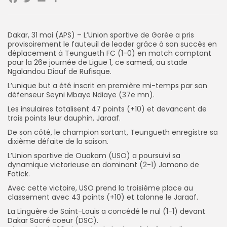
Facebook
Twitter
Email
Partager
Dakar, 31 mai (APS) – L’Union sportive de Gorée a pris
Search
Search
provisoirement le fauteuil de leader grâce à son succès en
for:
Button
déplacement à Teungueth FC (1-0) en match comptant
pour la 26e journée de Ligue 1, ce samedi, au stade
FR
Ngalandou Diouf de Rufisque.
L’unique but a été inscrit en première mi-temps par son
défenseur Seyni Mbaye Ndiaye (37e mn).
Les insulaires totalisent 47 points (+10) et devancent de
trois points leur dauphin, Jaraaf.
De son côté, le champion sortant, Teungueth enregistre sa
dixième défaite de la saison.
L’Union sportive de Ouakam (USO) a poursuivi sa
dynamique victorieuse en dominant (2-1) Jamono de
Fatick.
Avec cette victoire, USO prend la troisième place au
classement avec 43 points (+10) et talonne le Jaraaf.
La Linguère de Saint-Louis a concédé le nul (1-1) devant
Dakar Sacré coeur (DSC).