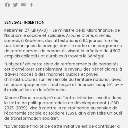
Facebook
Twitter
Email
Partager
SENEGAL-INSERTION
Search
Kébémer, 27 juil (APS) – Le ministre de la Microfinance, de
Search
for:
Button
l’Economie sociale et solidaire, Alioune Dione, a remis,
samedi, à Kébémer, des attestations à 114 jeunes formés
aux techniques de pavage, dans le cadre d’un programme
FR
de renforcement de capacités visant la création de 4600
emplois collectifs et durables à travers le Sénégal.
‘’L’objectif de cette série de renforcements de capacités
est d’améliorer sensiblement le revenu des bénéficiaires, à
travers l’accès à des marchés publics et privés
d’infrastructures sur l’ensemble du territoire national, avec
un accompagnement technique et financier adapté’’, a-t-
il expliqué lors de la cérémonie.
Alioune Dione a souligné que ‘’cette initiative, inscrite dans
la Lettre de politique sectorielle de développement (LPSD
2025-2029), vise à mettre la microfinance au service de
l’économie sociale et solidaire (ESS), afin d’en faire un outil
de transformation sociale’’.
‘’La véritable finalité de cette initiative est de contribuer à