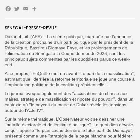
Facebook
Twitter
Email
Partager
Search
Search
SENEGAL-PRESSE-REVUE
for:
Button
Dakar, 4 juil. (APS) – La scène politique, marquée par l’annonce
FR
de la création prochaine d’un parti politique par le président de la
République, Bassirou Diomaye Faye, et les prolongements de
l’élimination du Sénégal à la Coupe du monde 2026, sont les
principaux sujets commentés par les quotidiens parus ce week-
end.
A ce propos, l’EnQuête met en avant ‘’Le pari de la massification’’,
estimant que ‘’derrière la réforme territoriale se joue une course à
l’implantation politique de la coalition présidentielle ‘’.
Le journal évoque également des ‘’accusations de chasse aux
maires, stratégie de massification et riposte du pouvoir’’, dans un
contexte où ‘’le boycott du maire de Dakar révèle les tensions
autour de l’Acte IV’’.
Sur la même thématique, L’Observateur voit se dessiner une
‘’bataille électorale et de légitimité politique’’. Le quotidien dévoile
ce qu’il appelle ‘’le plan caché derrière le futur parti de Diomaye’’,
présenté comme une ‘’stratégie de la page blanche pour fédérer