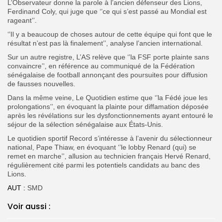
L’Observateur donne la parole à l’ancien défenseur des Lions,
Ferdinand Coly, qui juge que ‘’ce qui s’est passé au Mondial est
rageant’’.
‘’Il y a beaucoup de choses autour de cette équipe qui font que le
résultat n’est pas là finalement’’, analyse l’ancien international.
Sur un autre registre, L’AS relève que ‘’la FSF porte plainte sans
convaincre’’, en référence au communiqué de la Fédération
sénégalaise de football annonçant des poursuites pour diffusion
de fausses nouvelles.
Dans la même veine, Le Quotidien estime que ‘’la Fédé joue les
prolongations’’, en évoquant la plainte pour diffamation déposée
après les révélations sur les dysfonctionnements ayant entouré le
séjour de la sélection sénégalaise aux États-Unis.
Le quotidien sportif Record s’intéresse à l’avenir du sélectionneur
national, Pape Thiaw, en évoquant ‘’le lobby Renard (qui) se
remet en marche’’, allusion au technicien français Hervé Renard,
régulièrement cité parmi les potentiels candidats au banc des
Lions.
AUT :
SMD
Voir aussi :